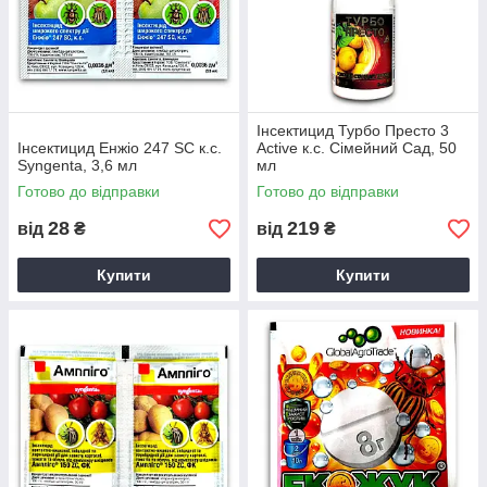
Інсектицид Турбо Престо 3
Інсектицид Енжіо 247 SC к.с.
Active к.с. Сімейний Сад, 50
Syngenta, 3,6 мл
мл
Готово до відправки
Готово до відправки
28
219
від
₴
від
₴
Купити
Купити