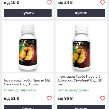
15
24
від
₴
від
₴
Купити
Купити
Інсектицид Турбо Престо 3
Інсектицид Турбо Престо МД
Active к.с. Сімейний Сад, 20
Сімейний Сад, 15 мл
мл
Готово до відправки
Готово до відправки
51
96
від
₴
від
₴
Купити
Купити