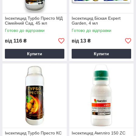
Інсектицид Турбо Престо МД
Інсектицид Біская Expert
Сімейний Сад, 45 мл
Garden, 4 мл
Готово до відправки
Готово до відправки
116
13
від
₴
від
₴
Купити
Купити
Інсектицид Турбо Престо КС
Інсектицид Ампліго 150 ZC