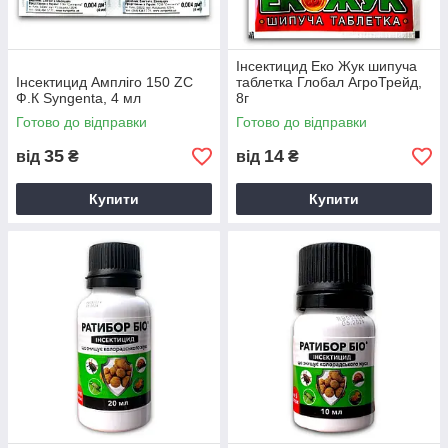
Інсектицид Еко Жук шипуча
Інсектицид Ампліго 150 ZC
таблетка Глобал АгроТрейд,
Ф.К Syngenta, 4 мл
8г
Готово до відправки
Готово до відправки
35
14
від
₴
від
₴
Купити
Купити