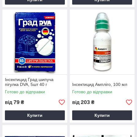
Інсектицид Град шипуча
пігулка DVA, 5шт 40 г
Інсектицид Ампліго, 100 мл
Готово до відправки
Готово до відправки
79
203
від
₴
від
₴
Купити
Купити