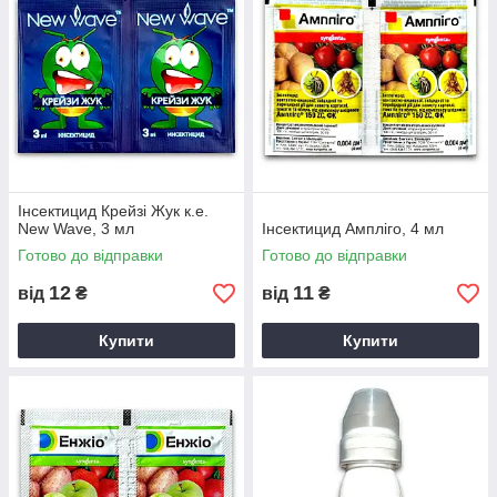
Інсектицид Крейзі Жук к.е.
New Wave, 3 мл
Інсектицид Ампліго, 4 мл
Готово до відправки
Готово до відправки
12
11
від
₴
від
₴
Купити
Купити