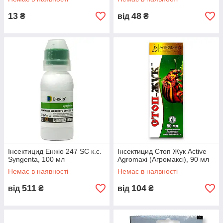
13
48
₴
від
₴
Інсектицид Енжіо 247 SC к.с.
Інсектицид Стоп Жук Аctive
Syngenta, 100 мл
Agromaxi (Агромаксі), 90 мл
Немає в наявності
Немає в наявності
511
104
від
₴
від
₴