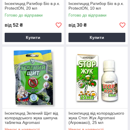
Інсектицид Ратибор Біо в.р.к.
Інсектицид Ратибор Біо в.р.к.
ProtectON, 20 мл
ProtectON, 10 мл
Готово до відправки
Готово до відправки
52
30
від
₴
від
₴
Купити
Купити
Інсектицид Зелений Щит від
Інсектицид від колорадського
колорадського жука шипуча
жука Стоп Жук Agromaxi
таблетка Agromaxi
(Агромаксі), 25 мл
(Агромаксі), 10 г
Немає в наявності
Немає в наявності