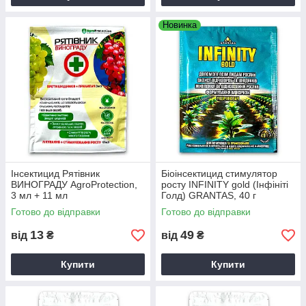
Новинка
Інсектицид Рятівник
Біоінсектицид стимулятор
ВИНОГРАДУ AgroProtection,
росту INFINITY gold (Інфініті
3 мл + 11 мл
Голд) GRANTAS, 40 г
Готово до відправки
Готово до відправки
13
49
від
₴
від
₴
Купити
Купити