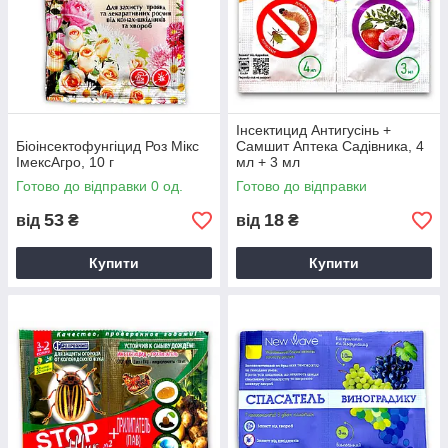
Інсектицид Антигусінь +
Біоінсектофунгіцид Роз Мікс
Самшит Аптека Садівника, 4
ІмексАгро, 10 г
мл + 3 мл
Готово до відправки 0 од.
Готово до відправки
53
18
від
₴
від
₴
Купити
Купити