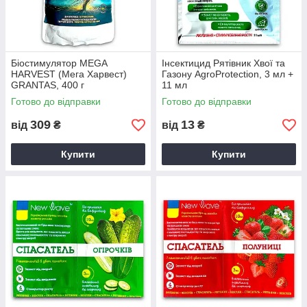
Біостимулятор MEGA
Інсектицид Рятівник Хвої та
HARVEST (Мега Харвест)
Газону AgroProtection, 3 мл +
GRANTAS, 400 г
11 мл
Готово до відправки
Готово до відправки
309
13
від
₴
від
₴
Купити
Купити