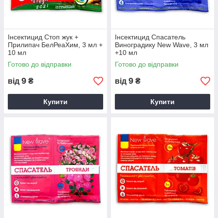
Інсектицид Стоп жук +
Інсектицид Спасатель
Прилипач БелРеаХим, 3 мл +
Виноградику New Wave, 3 мл
10 мл
+10 мл
Готово до відправки
Готово до відправки
9
9
від
₴
від
₴
Купити
Купити