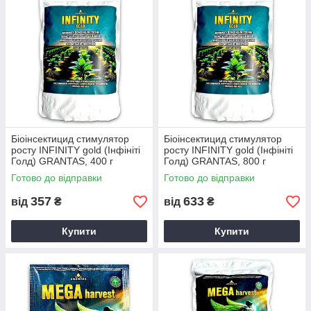
Біоінсектицид стимулятор
Біоінсектицид стимулятор
росту INFINITY gold (Інфініті
росту INFINITY gold (Інфініті
Голд) GRANTAS, 400 г
Голд) GRANTAS, 800 г
Готово до відправки
Готово до відправки
357
633
від
₴
від
₴
Купити
Купити