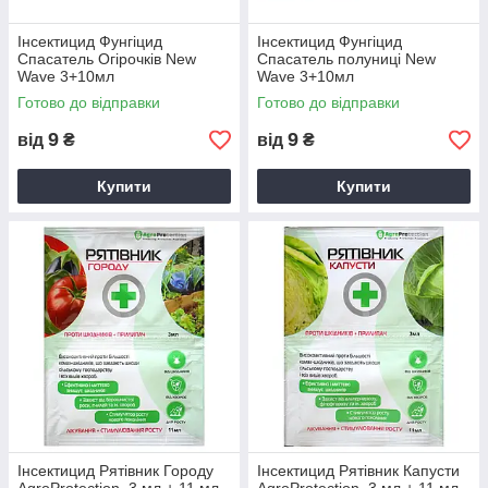
Інсектицид Фунгіцид
Інсектицид Фунгіцид
Спасатель Огірочків New
Спасатель полуниці New
Wave 3+10мл
Wave 3+10мл
Готово до відправки
Готово до відправки
9
9
від
₴
від
₴
Купити
Купити
Інсектицид Рятівник Городу
Інсектицид Рятівник Капусти