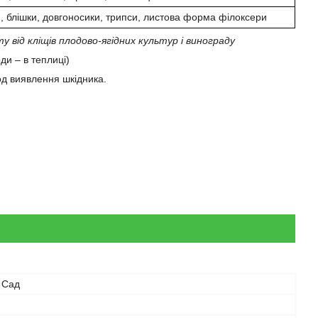
и, блішки, довгоносики, трипси, листова форма філоксери
від кліщів плодово-ягідних культур і винограду
ди – в теплиці)
іод виявлення шкідника.
 Сад