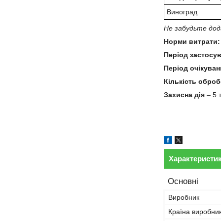
Виноград
Не забудьте дода
Норми витрати
Період застосу
Період очікуван
Кількість обро
Захисна дія
– 5 
Характеристи
Основні
Виробник
Країна виробни