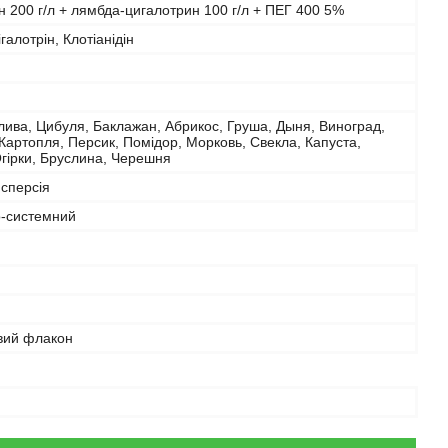
ін 200 г/л + лямбда-цигалотрин 100 г/л + ПЕГ 400 5%
галотрін, Клотіанідін
ива, Цибуля, Баклажан, Абрикос, Груша, Дыня, Виноград,
Картопля, Персик, Помідор, Морковь, Свекла, Капуста,
гірки, Бруслина, Черешня
сперсія
о-системний
вий флакон