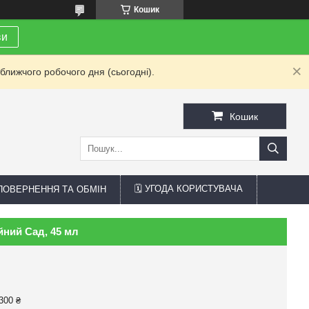
Кошик
ви
ближчого робочого дня (сьогодні).
Кошик
🗓 УГОДА КОРИСТУВАЧА
 ПОВЕРНЕННЯ ТА ОБМІН
йний Сад, 45 мл
300 ₴