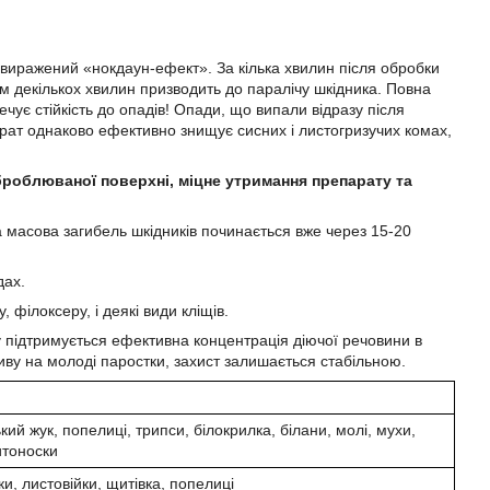
виражений «нокдаун-ефект». За кілька хвилин після обробки
м декількох хвилин призводить до паралічу шкідника. Повна
чує стійкість до опадів! Опади, що випали відразу після
рат однаково ефективно знищує сисних і листогризучих комах,
броблюваної поверхні,
міцне утримання препарату та
 масова загибель шкідників починається вже через 15-20
дах.
філоксеру, і деякі види кліщів.
у підтримується ефективна концентрація діючої речовини в
ливу на молоді паростки, захист залишається стабільною.
ий жук, попелиці, трипси, білокрилка, білани, молі, мухи,
итоноски
и, листовійки, щитівка, попелиці