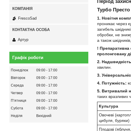
Період захисн
Турбо Престо
1. Новітня компл
FrescoSad
проникає через к
загибель шкідникі
обробки, не зниж
Артур
а також шкідників
! Препаративна
пролонговану д
Графік роботи
2. Надшвидкість
хвилин.
Понеділок
09:00
17:00
3. Універсальніс
Вівторок
09:00
17:00
4. Потужність:
ко
Середа
09:00
17:00
5. Витривалий н
Четвер
09:00
17:00
таких вразливих ч
Пʼятниця
09:00
17:00
Культура
Субота
09:00
17:00
Овочеві (картопл
Неділя
Вихідний
цибуля, буряки)
Плодові (яблуня,