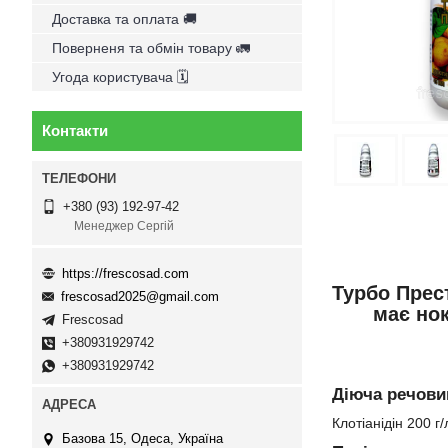
Доставка та оплата 🚚
Поверненя та обмін товару 🚛
Угода користувача 🗓
Контакти
+380 (93) 192-97-42
Менеджер Сергій
https://frescosad.com
Турбо Прест
frescosad2025@gmail.com
має нок
Frescosad
+380931929742
+380931929742
Діюча речови
Клотіанідін 200 г
Базова 15, Одеса, Україна