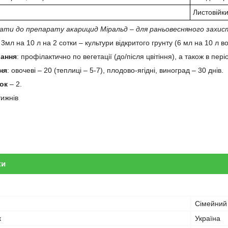
Листовійк
ти до препарату акарицид Міральд – для раньовесняного захисту 
:
3мл на 10 л на 2 сотки – культури відкритого грунту (6 мл на 10 л во
вання
: профілактично по вегетації (до/після цвітіння), а також в пер
ня
: овочеві – 20 (теплиці – 5-7), плодово-ягідні, виноград – 30 днів.
бок
– 2.
тижнів
ки
Сімейний
к
Україна