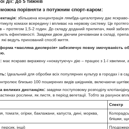
ої дії:
до 5 тижнів
 можна порівняти з потужним спорт-каром:
ектація:
збільшена концентрація лямбда-цигалотрину дає яскраво-
утикулу комахи всередину і впливає на нервову систему. Це протяго
в – протягом 1,5-2 годин. До складу доданий прилипач, який забезпе
ують ефективності. Завдяки двом діючим речовинам в складі, препа
, які ведуть прихований спосіб життя.
 форма «масляна дисперсія» забезпечує повну змочуваність о
ію.
:
має яскраво виражену «нокаутуючу» дію – працює з 1-ї хвилини, а
ть:
Ідеальний для обробки всіх популярних культур в городах і в са
нтролює близько 100 поширених видів шкідників, включаючи щитівку, 
а великих дистанціях:
завдяки поступовому розподілу клотіанідін
астинах рослини, як листя, в період вегетації. Тобто за рахунок вп
Спектр
я, томати, огірки, баклажани, капуста, дині, морква,
Колорадськ
блішки, щ
 персик, інші)
Плодожерк