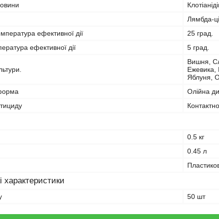
човини
Клотіанід
Лямбда-ці
мпература ефективної дії
25 град.
ература ефективної дії
5 град.
Вишня, Сл
льтури.
Ежевика, 
Яблуня, О
форма
Олійна ди
стициду
Контактн
0.5 кг
0.45 л
Пластико
і характеристики
у
50 шт