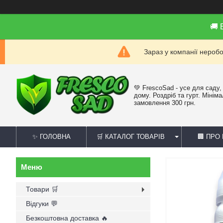
🚚
Зараз у компанії нероб
💚 FrescoSad - усе для саду,
дому. Роздріб та гурт. Мінім
замовлення 300 грн.
✨ ГОЛОВНА
🛒 КАТАЛОГ ТОВАРІВ
🏢 ПРО
Товари 🛒
Відгуки 💬
Безкоштовна доставка 🔥