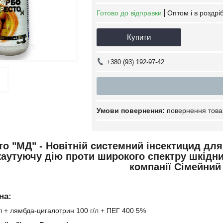
Готово до відправки
Оптом і в роздрі
Купити
+380 (93) 192-97-42
повернення това
о "МД" - Новітній системний інсектицид для
аутуючу дію проти широкого спектру шкідни
компанії Сімейний
на:
/л + лямбда-цигалотрин 100 г/л + ПЕГ 400 5%