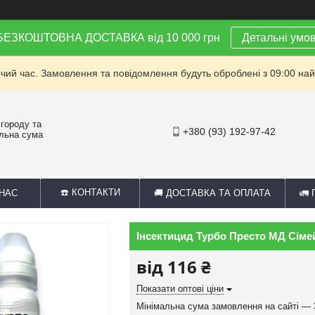
 БЕЗКОШТОВНА ДОСТАВКА від 10 000 грн
Детальні умо
очий час. Замовлення та повідомлення будуть оброблені з 09:00 най
 городу та
+380 (93) 192-97-42
альна сума
☎️ КОНТАКТИ
 НАС
🚚 ДОСТАВКА ТА ОПЛАТА
🚛
Інсектицид Турбо Престо МД Сіме
від
116 ₴
Показати оптові ціни
Мінімальна сума замовлення на сайті — 