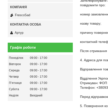
Зателефонувати а
повідомити про:

номер замовлення
FrescoSad
назву товару;

причину повернен
Артур
контактний телеф
Графік роботи
Після отримання 
Понеділок
09:00
17:00
4. Адреса для по
Вівторок
09:00
17:00
Відправлення тов
Середа
09:00
17:00
Четвер
09:00
17:00
Відділення Укрпош
Отримувач: ФОП Б
Пʼятниця
09:00
17:00
Телефон: +38093
Субота
09:00
17:00
Неділя
Вихідний
Перед відправкою
5. Повернення кош