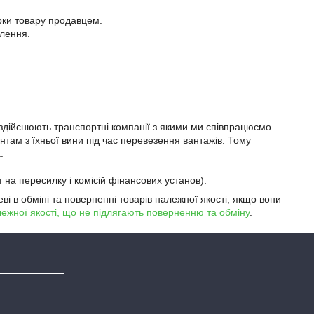
ки товару продавцем.

лення.

здійснюють транспортні компанії з якими ми співпрацюємо. 
нтам з їхньої вини під час перевезення вантажів. Тому 


ві в обміні та поверненні товарів належної якості, якщо вони
ежної якості, що не підлягають поверненню та обміну
.