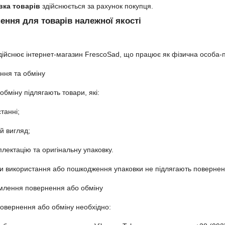
вка товарів
здійснюється за рахунок покупця.
ення для товарів належної якості
дійснює інтернет-магазин FrescoSad, що працює як фізична особа-
ння та обміну

бміну підлягають товари, які:

танні;

 вигляд;

лектацію та оригінальну упаковку.

и використання або пошкодження упаковки не підлягають поверненню
млення повернення або обміну

повернення або обміну необхідно:
