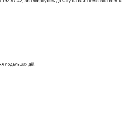
92-97-42, або звернутись до чату на сайті frescosad.com та 
я подальших дій.
