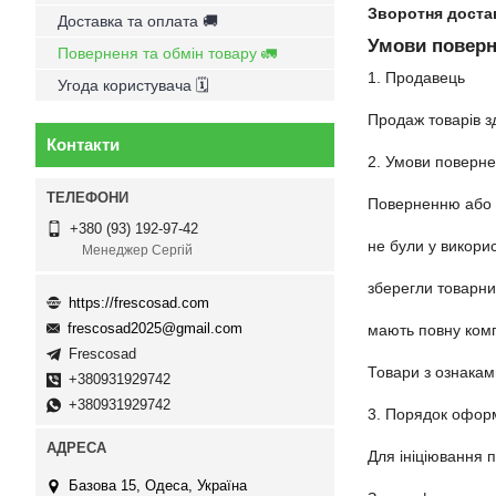
Зворотня доста
Доставка та оплата 🚚
Умови поверн
Поверненя та обмін товару 🚛
1. Продавець

Угода користувача 🗓
Продаж товарів з
Контакти
2. Умови поверне
Поверненню або о
+380 (93) 192-97-42
не були у викорис
Менеджер Сергій
зберегли товарний
https://frescosad.com
frescosad2025@gmail.com
мають повну комп
Frescosad
Товари з ознакам
+380931929742
+380931929742
3. Порядок офор
Для ініціювання 
Базова 15, Одеса, Україна