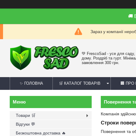
🚚
Зараз у компанії неро
💚 FrescoSad - усе для саду,
дому. Роздріб та гурт. Мінім
замовлення 300 грн.
✨ ГОЛОВНА
🛒 КАТАЛОГ ТОВАРІВ
🏢 ПРО
Повернення т
Компанія здійсню
Товари 🛒
Строки повер
Відгуки 💬
Повернення та о
Безкоштовна доставка 🔥