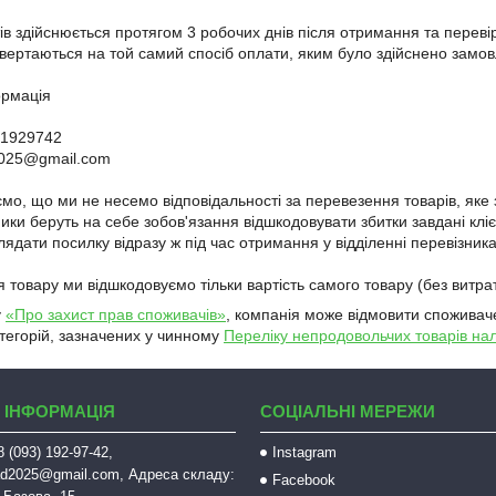
в здійснюється протягом 3 робочих днів після отримання та перевір
вертаються на той самий спосіб оплати, яким було здійснено замов
рмація

1929742

2025@gmail.com

мо, що ми не несемо відповідальності за перевезення товарів, яке 
ики беруть на себе зобов'язання відшкодовувати збитки завдані кліє
дати посилку відразу ж під час отримання у відділенні перевізника.
у
«Про захист прав споживачів»
, компанія може відмовити споживаче
атегорій, зазначених у чинному
Переліку непродовольчих товарів нал
 ІНФОРМАЦІЯ
СОЦІАЛЬНІ МЕРЕЖИ
 (093) 192-97-42,
Instagram
sad2025@gmail.com, Адреса складу:
Facebook