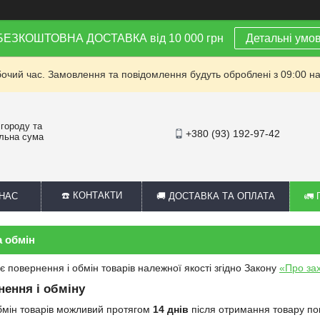
 БЕЗКОШТОВНА ДОСТАВКА від 10 000 грн
Детальні умо
бочий час. Замовлення та повідомлення будуть оброблені з 09:00 на
 городу та
+380 (93) 192-97-42
альна сума
☎️ КОНТАКТИ
 НАС
🚚 ДОСТАВКА ТА ОПЛАТА
🚛
а обмін
є повернення і обмін товарів належної якості згідно Закону
«Про зах
нення і обміну
бмін товарів можливий протягом
14 днів
після отримання товару по