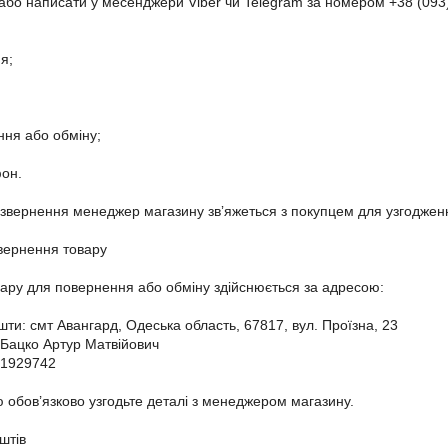
бо написати у месенджери Viber чи Telegram за номером +38 (093) 1
;

ня або обміну;

он.

звернення менеджер магазину звʼяжеться з покупцем для узгодженн
вернення товару

ару для повернення або обміну здійснюється за адресою:

ти: смт Авангард, Одеська область, 67817, вул. Проїзна, 23

ацко Артур Матвійович

1929742

 обов’язково узгодьте деталі з менеджером магазину.

тів
