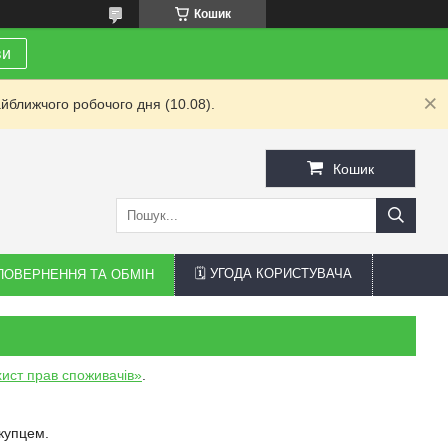
Кошик
ви
йближчого робочого дня (10.08).
Кошик
🗓 УГОДА КОРИСТУВАЧА
 ПОВЕРНЕННЯ ТА ОБМІН
ист прав споживачів»
.
купцем.