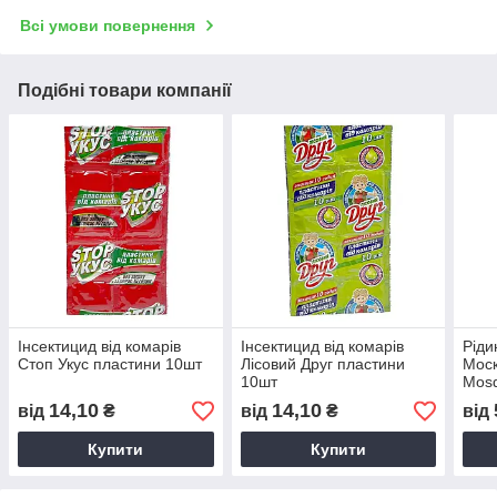
Всі умови повернення
Подібні товари компанії
Інсектицид від комарів
Інсектицид від комарів
Ріди
Стоп Укус пластини 10шт
Лісовий Друг пластини
Моск
10шт
Mosq
14,10
14,10
від
₴
від
₴
від
Купити
Купити