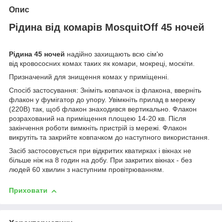
Опис
Рідина від комарів MosquitOff 45 ночей
Рідина 45 ночей
надійно захищають всю сім'ю
від кровососних комах таких як комари, мокреці, москіти.
Призначений для знищення комах у приміщенні.
Спосіб застосування: Зніміть ковпачок із флакона, вверніть
флакон у фумігатор до упору. Увімкніть прилад в мережу
(220В) так, щоб флакон знаходився вертикально. Флакон
розрахований на приміщення площею 14-20 кв. Після
закінчення роботи вимкніть пристрій із мережі. Флакон
викрутіть та закрийте ковпачком до наступного використання.
Засіб застосовується при відкритих кватирках і вікнах не
більше ніж на 8 годин на добу. При закритих вікнах - без
людей 60 хвилин з наступним провітрюванням.
Приховати