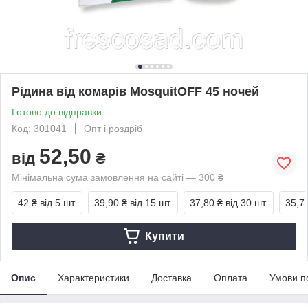
Рідина від комарів MosquitOFF 45 ночей
Готово до відправки
Код: 301041
Опт і роздріб
52,50
від
₴
Мінімальна сума замовлення на сайті — 300 ₴
42 ₴
від 5 шт.
39,90 ₴
від 15 шт.
37,80 ₴
від 30 шт.
35,7
Купити
Опис
Характеристики
Доставка
Оплата
Умови п