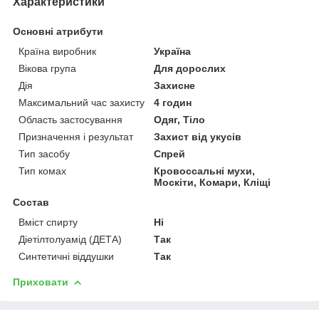
Характеристики
Основні атрибути
Країна виробник
Україна
Вікова група
Для дорослих
Дія
Захисне
Максимальний час захисту
4 годин
Область застосування
Одяг, Тіло
Призначення і результат
Захист від укусів
Тип засобу
Спрей
Тип комах
Кровоссальні мухи,
Москіти, Комари, Кліщі
Состав
Вміст спирту
Ні
Діетілтолуамід (ДЕТА)
Так
Синтетичні віддушки
Так
Приховати