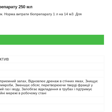
репарату 250 мл
ик. Норма витрати біопрепарату 1 л на 14 м3. Для
АКТИВ
приємний запах, Відновлює дренаж в стічних ямах, Знищує
 мікроби, Зменшує обсяг, перетворюючи тверді фракції у
ий газ і воду, Запобігає відкладення в трубах і підтримує
ійні мережі в робочому стані