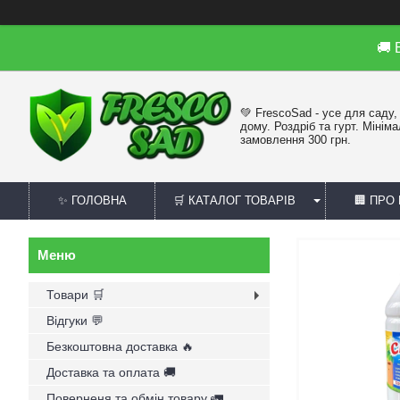
🚚
💚 FrescoSad - усе для саду,
дому. Роздріб та гурт. Мінім
замовлення 300 грн.
✨ ГОЛОВНА
🛒 КАТАЛОГ ТОВАРІВ
🏢 ПРО
Товари 🛒
Відгуки 💬
Безкоштовна доставка 🔥
Доставка та оплата 🚚
Поверненя та обмін товару 🚛