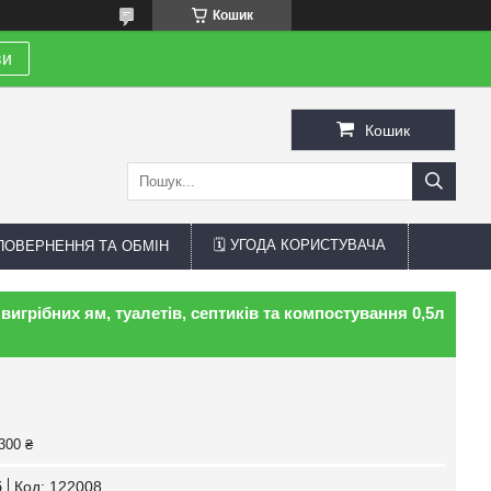
Кошик
ви
Кошик
🗓 УГОДА КОРИСТУВАЧА
 ПОВЕРНЕННЯ ТА ОБМІН
игрібних ям, туалетів, септиків та компостування 0,5л
300 ₴
б
Код:
122008