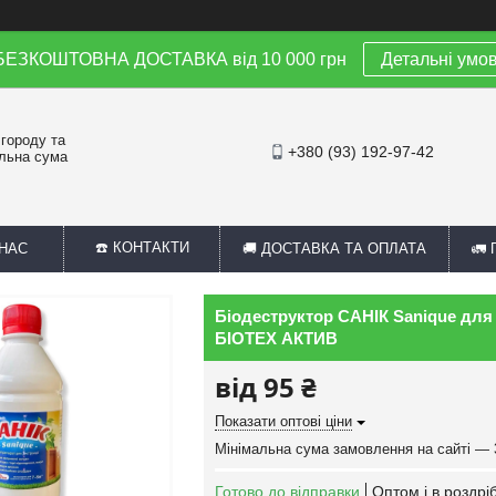
 БЕЗКОШТОВНА ДОСТАВКА від 10 000 грн
Детальні умо
 городу та
+380 (93) 192-97-42
альна сума
☎️ КОНТАКТИ
 НАС
🚚 ДОСТАВКА ТА ОПЛАТА
🚛
Біодеструктор САНІК Sanique для в
БІОТЕХ АКТИВ
від
95 ₴
Показати оптові ціни
Мінімальна сума замовлення на сайті — 
Готово до відправки
Оптом і в роздрі