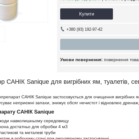
Купити
+380 (93) 192-97-42
повернення това
ор САНІК Sanique для вигрібних ям, туалетів, с
опрепарат САНІК Sanique застосовується для очищення вигрібних ям,
суває неприємні запахи, знижує обсяг нечистот і відновлює дренаж,
парату САНІК Sanique
шкоди навколишньому середовищу
она достатньо для обробки 4 м3
ластикові та металеві труби
ептик в робочому стані при регулярному застосуванні