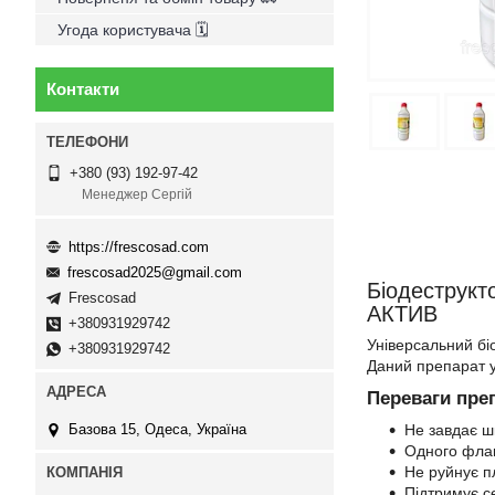
Угода користувача 🗓
Контакти
+380 (93) 192-97-42
Менеджер Сергій
https://frescosad.com
frescosad2025@gmail.com
Біодеструкт
Frescosad
АКТИВ
+380931929742
Універсальний бі
+380931929742
Даний препарат у
Переваги пре
Базова 15, Одеса, Україна
Не завдає 
Одного флак
Не руйнує п
Підтримує с