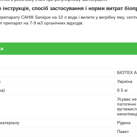
 інструкція, спосіб застосування і норми витрат біоп
препарату САНІК Sanique на 10 л води і вилити у вигрібну яму, септ
л препарат на 7-9 м3 органічних відходів.
ки
БІОТЕХ 
к
Україна
ка)
0.5 кг
Усуває не
патогенні
вуглекисл
каналізац
матеріалу
Рідина
Пакет