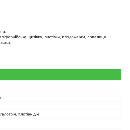
опи.
каліфорнійська щитівка, листівки, плодожерки, попелиця.
лішки.
и
галотрін, Клотіанідін