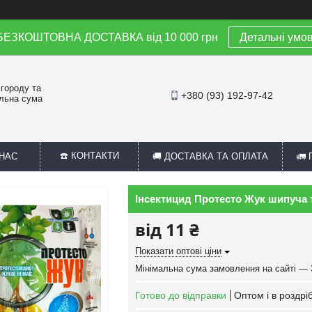
 БЕЗКОШТОВНА ДОСТАВКА від 10 000 грн
Детальні умо
 городу та
+380 (93) 192-97-42
альна сума
☎️ КОНТАКТИ
 НАС
🚚 ДОСТАВКА ТА ОПЛАТА
🚛
Інсектицид Протесто Жук шипуча т
від
11 ₴
Показати оптові ціни
Мінімальна сума замовлення на сайті — 
Готово до відправки
Оптом і в роздрі