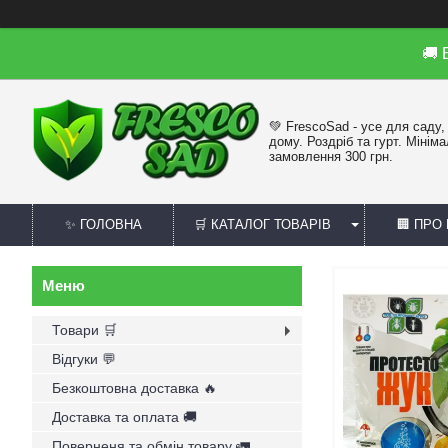
🚚
💚 FrescoSad - усе для саду,
дому. Роздріб та гурт. Мінім
замовлення 300 грн.
✨ ГОЛОВНА
🛒 КАТАЛОГ ТОВАРІВ
🏢 ПРО
Товари 🛒
Відгуки 💬
Безкоштовна доставка 🔥
Доставка та оплата 🚚
Поверненя та обмін товару 🚛