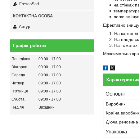
FrescoSad
на стінках п
температура
легко змішу
Ефективно знищу
Артур
На картоплі
На плодових
Графік роботи
На томатах, 
Максимальна крат
Понеділок
09:00
17:00
Вівторок
09:00
17:00
Середа
09:00
17:00
Характеристи
Четвер
09:00
17:00
Пʼятниця
09:00
17:00
Основні
Субота
09:00
17:00
Виробник
Неділя
Вихідний
Країна виробни
Діюча речовина
Упаковка