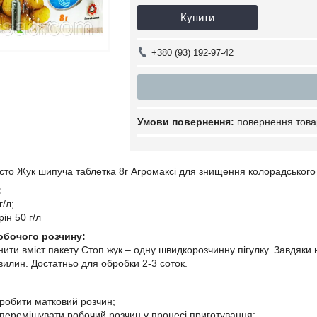
Купити
+380 (93) 192-97-42
повернення това
сто Жук шипуча таблетка 8г Агромаксі для знищення колорадського ж
:
г/л;
ін 50 г/л
обочого розчину:
нити вміст пакету Стоп жук – одну швидкорозчинну пігулку. Завдяки 
вилин. Достатньо для обробки 2-3 соток.
 робити матковий розчин;
 перемішувати робочий розчин у процесі приготування;