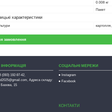
0.008 кг
Пакет
ицькі характеристики
льтури
картопля,
ля замовлення
 ІНФОРМАЦІЯ
СОЦІАЛЬНІ МЕРЕЖИ
 (093) 192-97-42,
Instagram
sad2025@gmail.com, Адреса складу:
Facebook
 Базова, 15