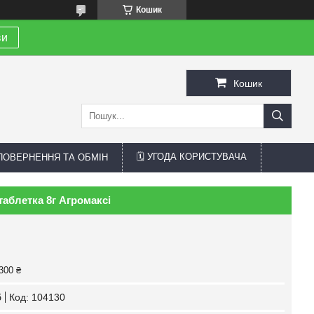
Кошик
ви
Кошик
🗓 УГОДА КОРИСТУВАЧА
 ПОВЕРНЕННЯ ТА ОБМІН
аблетка 8г Агромаксі
300 ₴
б
Код:
104130