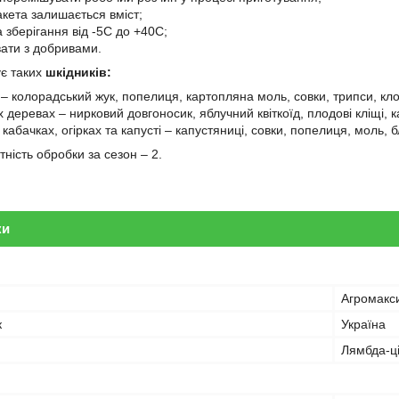
акета залишається вміст;
 зберігання від -5С до +40С;
вати з добривами.
є таких
шкідників:
 – колорадський жук, попелиця, картопляна моль, совки, трипси, кл
 деревах – нирковий довгоносик, яблучний квіткоїд, плодові кліщі, 
кабачках, огірках та капусті – капустяниці, совки, попелиця, моль, б
ність обробки за сезон – 2.
ки
Агромакс
к
Україна
Лямбда-ці