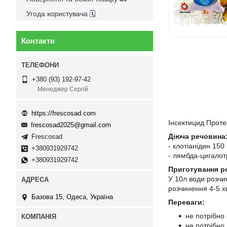
Угода користувача 🗓
Контакти
+380 (93) 192-97-42
Менеджер Сергій
https://frescosad.com
Інсектицид Проте
frescosad2025@gmail.com
Діюча речовина
Frescosad
- клотіанідин 150 
+380931929742
- лямбда-цигалотр
+380931929742
Приготування р
У 10л води розчи
розчинення 4-5 х
Базова 15, Одеса, Україна
Переваги:
не потрібно
не потрібно