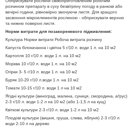
Обприскувати рослини свіжоприготовленим робочим
розчином препарату в суху безвітряну погоду в ранкові або
вечірні години, рівномірно змочуючи листя. Для кращого
засвоєння мікроелементів рослиною - обприскувати верхню
та нижню поверхні листя.
Норми витрати для позакореневого підживлення:
Культура Норми витрати Робоча витрата розчину
Капуста білокачанна і цвітна 5 г/10 л. води 1 л. на 10 м2
Картопля 10 г/10 л. води 1 л. на 10 м2
Морква 10 г/10 л. води 1 л. на 10 м2
Огірки 3- 5 г/10 л. води 1 л. на 10 м2
Буряк 10-20 г/10 л.води 1 л. на 10 м2
Томати 10-15 г/10 л. води 1 л на 10 м2
Ягідні культури (виноград, малина, суниця, смородина, аґрус)
2-3 г/10 л. води 1-2 л на 10 м2 (або 1-1,5 л на кущ)
Квіткові культури 2-3 г/10 л. води 1-2 л на 10 м2
Плодові культури (вишня, груша, слива, яблуня) 2-3 г/10 л.
води 2-10 л на дерево