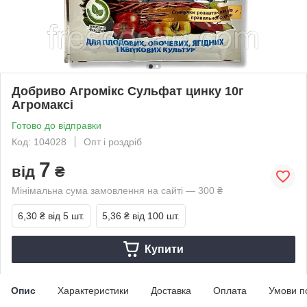
Добриво Агромікс Сульфат цинку 10г
Агромаксі
Готово до відправки
Код: 104028
Опт і роздріб
7
від
₴
Мінімальна сума замовлення на сайті — 300 ₴
6,30 ₴
від 5 шт.
5,36 ₴
від 100 шт.
Купити
Опис
Характеристики
Доставка
Оплата
Умови п