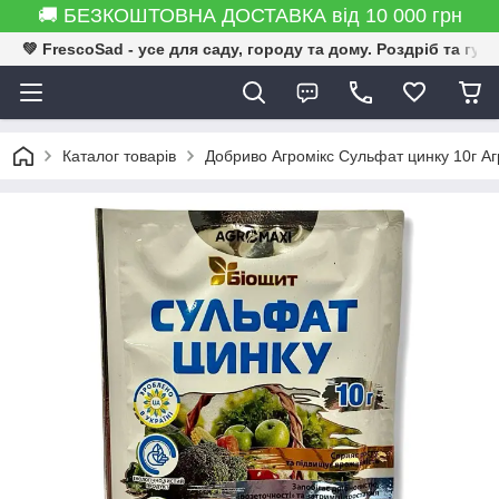
🚚 БЕЗКОШТОВНА ДОСТАВКА від 10 000 грн
💚 FrescoSad - усе для саду, городу та дому. Роздріб та гур
Каталог товарів
Добриво Агромікс Сульфат цинку 10г Аг