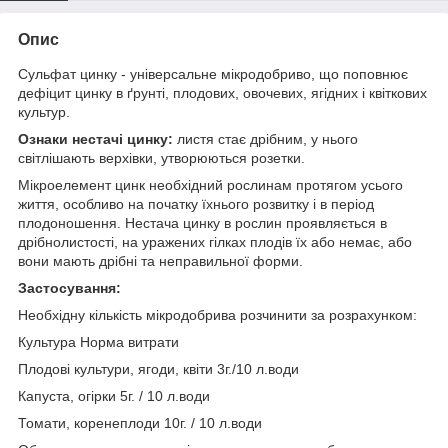
Опис
Сульфат цинку - універсальне мікродобриво, що поповнює
дефіцит цинку в ґрунті, плодових, овочевих, ягідних і квіткових
культур.
Ознаки нестачі цинку:
листя стає дрібним, у нього
світлішають верхівки, утворюються розетки.
Мікроелемент цинк необхідний рослинам протягом усього
життя, особливо на початку їхнього розвитку і в період
плодоношення. Нестача цинку в рослин проявляється в
дрібнолистості, на уражених гілках плодів їх або немає, або
вони мають дрібні та неправильної форми.
Застосування:
Необхідну кількість мікродобрива розчинити за розрахунком:
Культура Норма витрати
Плодові культури, ягоди, квіти 3г./10 л.води
Капуста, огірки 5г. / 10 л.води
Томати, коренеплоди 10г. / 10 л.води