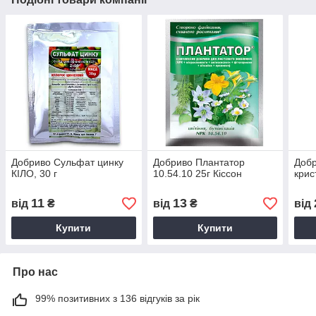
Добриво Сульфат цинку
Добриво Плантатор
Добр
КІЛО, 30 г
10.54.10 25г Кіссон
крис
11
13
від
₴
від
₴
від
Купити
Купити
Про нас
99% позитивних з 136 відгуків за рік