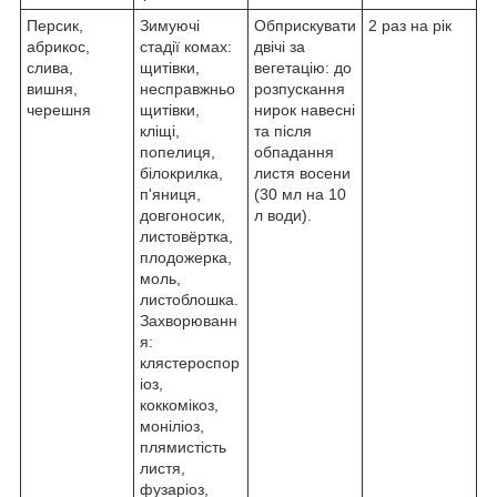
Персик,
Зимуючі
Обприскувати
2 раз на рік
абрикос,
стадії комах:
двічі за
слива,
щитівки,
вегетацію: до
вишня,
несправжньо
розпускання
черешня
щитівки,
нирок навесні
кліщі,
та після
попелиця,
обпадання
білокрилка,
листя восени
п'яниця,
(30 мл на 10
довгоносик,
л води).
листовёртка,
плодожерка,
моль,
листоблошка.
Захворюванн
я:
клястероспор
іоз,
коккомікоз,
моніліоз,
плямистість
листя,
фузаріоз,