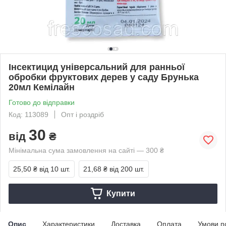
Інсектицид універсальний для ранньої
обробки фруктових дерев у саду Брунька
20мл Кемілайн
Готово до відправки
Код: 113089
Опт і роздріб
30
від
₴
Мінімальна сума замовлення на сайті — 300 ₴
25,50 ₴
від 10 шт.
21,68 ₴
від 200 шт.
Купити
Опис
Характеристики
Доставка
Оплата
Умови п