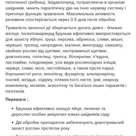
патогенної грибниці. Імідаклоприд, потрапляючи в організм
шкідників, чинить паралітичну дію на їхню нервову систему і
пригнічує функцію травлення. Максимальна активність
речовини спостерігається через 3-5 днів після обробок.
Тривалість захисної дії зберігається досить довго - близько
місяця. Інсектоакарицид Брунька ефективно використовується
для захисту яблуні, груші, персика, абрикоса, сливи, вишні,
черешні, троянд, смородини, малини, винограду, самшиту,
хвойних рослин від щитівки, несправжньої щитівки,
довгоносика, попелиці, трипса, білокрилки, п'ядуна,
листовійки, плодожерки, усіх видів рослиноїдних кліщів,
червця, совки, молі, листоблішок, а також проти парші,
борошнистої роси, моніліозу, фузаріозу, альтернаріозу,
гнилей, мілдью, оїдіуму, плямистості листя, іржі, некрозу,
коккомікозу, мозаїки, аскохітозу та багатьох інших паразитів і
патогенів.
Переваги :
Брунька ефективно знищує яйця, личинки та
дорослих особин зимуючих комах-шкідників саду
Дві обробки препаратом забезпечують довготривалий
захист рослин протягом року