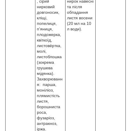
, сірий
нирок навесні
нирковий
та після
довгоносик,
обпадання
кліщі,
листя восени
попелиця,
(20 мл на 10
п'яниця,
л води).
плодожерка,
квіткоїд,
листовёртка,
молі,
листоблошка
(зокрема
грушева
мідянка).
Захворюванн
я: парша,
моніліоз,
плямистість
листя,
борошниста
роса,
фузаріоз,
антракноз,
іржа.