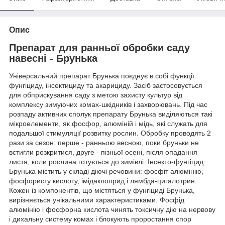
Опис
Препарат для ранньої обробки саду
навесні - Брунька
Універсальний препарат Брунька поєднує в собі функції
фунгіциду, інсектициду та акарициду. Засіб застосовується
для обприскування саду з метою захисту культур від
комплексу зимуючих комах-шкідників і захворювань. Під час
розпаду активних сполук препарату Брунька виділяються такі
мікроелементи, як фосфор, алюміній і мідь, які служать для
подальшої стимуляції розвитку рослин. Обробку проводять 2
рази за сезон: перше - ранньою весною, поки бруньки не
встигли розкритися, друге - пізньої осені, після опадання
листя, коли рослина готується до зимівлі. Інсекто-фунгіцид
Брунька містить у складі діючі речовини: фосфіт алюмінію,
фосфористу кислоту, імідаклоприд і лямбда-цигалотрин.
Кожен із компонентів, що містяться у фунгіциді Брунька,
вирізняється унікальними характеристиками. Фосфід
алюмінію і фосфорна кислота чинять токсичну дію на нервову
і дихальну систему комах і блокують проростання спор