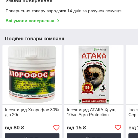
Умови повернення
Повернення товару впродовж 14 днів за рахунок покупця
Всі умови повернення
Подібні товари компанії
Інсектицид Хлорофос 80%
Інсектицид АТАКА Хрущ
Інсе
д.в 20г
10мл Agro Protection
Серв
80
15
від
₴
від
₴
від