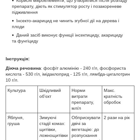
Корисні мікроелементи, що утворилися після розпаду
препарату, діють як стимулятор росту і позакореневе
підживлення
Інсекто-акарицид не чинить згубної дії на дерева і
плоди
Даний засіб виконує функції інсектициду, акарициду
та фунгіциду
Інструкція:
Діюча речовина
: фосфіт алюмінію - 240 г/л, фосфориста
кислота - 530 г/л, імідаклоприд - 125 г/л, лямбда-цигалотрин
10 г/л.
Культура
Шкідливий
Норми
Макс.
об'єкт
витрати
кратність
препарату,
обробок
мл/л
Яблуня,
Зимуючі
Обприскувати
2 рази на рік
груша
стадії комах:
двічі за
щитівки,
вегетацію: до
ложнощитівки
розпускання