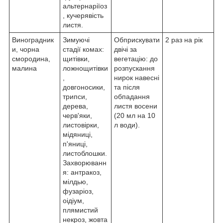
альтернаріїоз
, кучерявість
листя.
Виноградник
Зимуючі
Обприскувати
2 раз на рік
и, чорна
стадії комах:
двічі за
смородина,
щитівки,
вегетацію: до
малина
ложнощитівки
розпускання
,
нирок навесні
довгоносики,
та після
трипси,
обпадання
дерева,
листя восени
черв'яки,
(20 мл на 10
листовірки,
л води).
мідяниці,
п'яниці,
листоблошки.
Захворюванн
я: антракоз,
мілдью,
фузаріоз,
оідіум,
плямистий
некроз, жовта