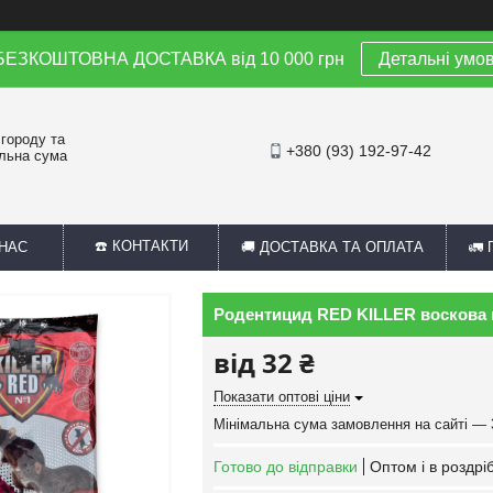
 БЕЗКОШТОВНА ДОСТАВКА від 10 000 грн
Детальні умо
 городу та
+380 (93) 192-97-42
альна сума
☎️ КОНТАКТИ
 НАС
🚚 ДОСТАВКА ТА ОПЛАТА
🚛
Родентицид RED KILLER воскова г
від
32 ₴
Показати оптові ціни
Мінімальна сума замовлення на сайті — 
Готово до відправки
Оптом і в роздрі