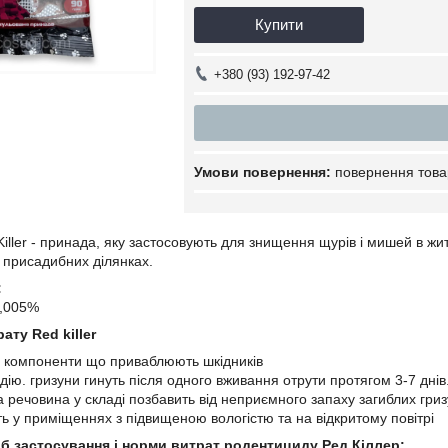
Купити
+380 (93) 192-97-42
повернення това
iller - принада, яку застосовують для знищення щурів і мишей в ж
а присадибних ділянках.
:
0,005%
ату Red killer
і компоненти що приваблюють шкідників
ію. гризуни гинуть після одного вживання отрути протягом 3-7 днів
 речовина у складі позбавить від неприємного запаху загиблих гриз
ть у приміщеннях з підвищеною вологістю та на відкритому повітрі
сіб застосування і норми витрат родентициду Ред Кіллер: