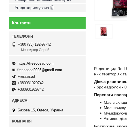
Угода користувача 🗓
Контакти
+380 (93) 192-97-42
Менеджер Сергій
https://frescosad.com
Родентицид Red K
frescosad2025@gmail.com
них територіях т
Frescosad
Діюча речовина
+380931929742
- бромадіолон - 
+380931929742
Переваги препар
Має в склад
Має швидку д
Базова 15, Одеса, Україна
Муміфікуюча
Активно дію
Інструкція, спо