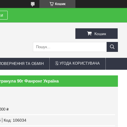
Кошик
ви
Кошик
🗓 УГОДА КОРИСТУВАЧА
 ПОВЕРНЕННЯ ТА ОБМІН
ранула 90г Фанронг Україна
300 ₴
б
Код:
106034