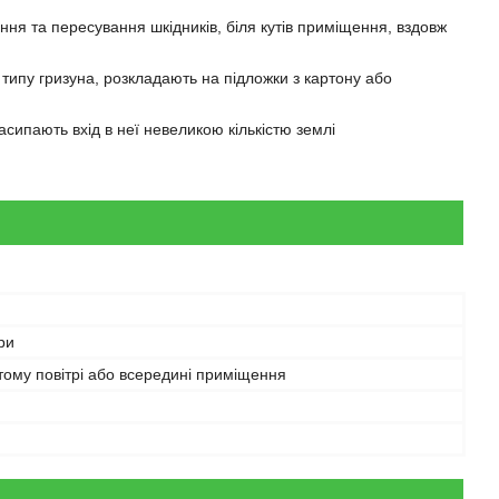
ня та пересування шкідників, біля кутів приміщення, вздовж
 і типу гризуна, розкладають на підложки з картону або
асипають вхід в неї невеликою кількістю землі
ри
тому повітрі або всередині приміщення