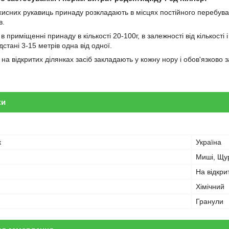
исних рукавиць принаду розкладають в місцях постійного перебуван
в.
в приміщенні принаду в кількості 20-100г, в залежності від кількості
дстані 3-15 метрів одна від одної.
на відкритих ділянках засіб закладають у кожну нору і обов'язково з
ки
к
Україна
Миші, Щу
На відкри
Хімічний
Гранули