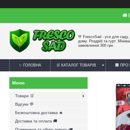
🚚
💚 FrescoSad - усе для саду,
дому. Роздріб та гурт. Мінім
замовлення 300 грн.
✨ ГОЛОВНА
🛒 КАТАЛОГ ТОВАРІВ
🏢 ПРО
Товари 🛒
Відгуки 💬
Безкоштовна доставка 🔥
Доставка та оплата 🚚
Поверненя та обмін товару 🚛