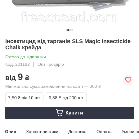
Інсектицид від тарганів SLS Magic Insecticide
Chalk крейда
Готово до відправки
Код: 201182
Опт і роздріб
9
від
₴
Мінімальна сума замовлення на сайті — 300 ₴
7,50 ₴
від 10 шт.
6,38 ₴
від 200 шт.
Купити
Опис
Характеристики
Доставка
Оплата
Умови п