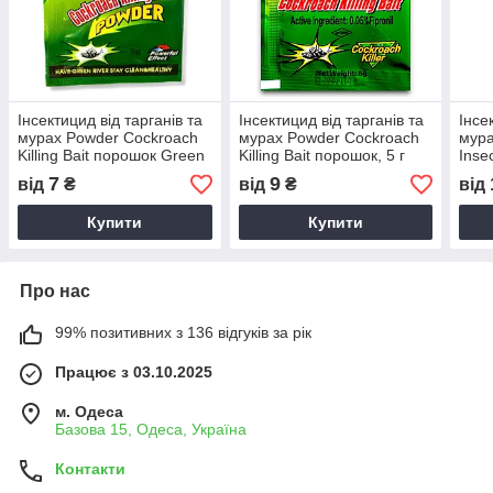
Інсектицид від тарганів та
Інсектицид від тарганів та
Інсе
мурах Powder Cockroach
мурах Powder Cockroach
мура
Killing Bait порошок Green
Killing Bait порошок, 5 г
Inse
River, 5 г
г
7
9
від
₴
від
₴
від
Купити
Купити
Про нас
99% позитивних з 136 відгуків за рік
Працює з 03.10.2025
м. Одеса
Базова 15, Одеса, Україна
Контакти