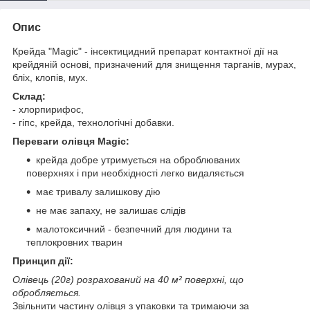
Опис
Крейда "Magic" - інсектицидний препарат контактної дії на
крейдяній основі, призначений для знищення тарганів, мурах,
бліх, клопів, мух.
Склад:
- хлорпирифос,
- гіпс, крейда, технологічні добавки.
Переваги олівця Magic:
крейда добре утримується на оброблюваних
поверхнях і при необхідності легко видаляється
має тривалу залишкову дію
не має запаху, не залишає слідів
малотоксичний - безпечний для людини та
теплокровних тварин
Принцип дії:
Олівець (20г) розрахований на 40 м² поверхні, що
обробляється.
Звільнити частину олівця з упаковки та тримаючи за