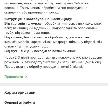
поліетилен, нанести кілька смуг завширшки 2-4см на
поверхні. Таким чином обробити місця пересування,
скупчення або проживання комах.
Інструкція із застосування інсектициду:
Від тарганів та мурах
– обробити плінтуси, стики кахельних
плит, вентиляційні віддушини, водопровідні та опалювальні
труби, під раковинами тощо.
Від клопів, бліх та молі
– обробити задню поверхню
килимів, меблів, картин, ліжок, матраців, щілини у підлозі, між
стінами та плінтусами тощо.
Від мух
– місця їх посадки та появи личинок.
Через 2-3 тижні препарат змити з поверхонь мильно-содовим
розчином. У важкодоступних місцях залишити на 1,5-2 місяці.
Профілактичну обробку проводити кожні 2 місяці.
Приховати
Характеристики
Основні атрибути