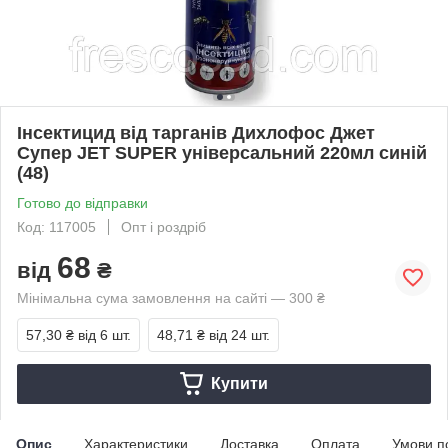
Інсектицид від тарганів Дихлофос Джет
Супер JET SUPER універсальний 220мл синій
(48)
Готово до відправки
Код: 117005
Опт і роздріб
68
від
₴
Мінімальна сума замовлення на сайті — 300 ₴
57,30 ₴
від 6 шт.
48,71 ₴
від 24 шт.
Купити
Опис
Характеристики
Доставка
Оплата
Умови п