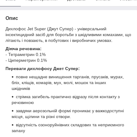
Опис
Дихлофос Jet Super (Джут Супер) - універсальний
інсектицидний засіб для боротьби з шкідливими комахами, що
літають і повзають, в побутових і виробничих умовах.
Діюча речовина:
- Тетраметрин 0.1%
- Циперметрин 0.1%
Переваги дихлофосу Джет Супер:
повне нещадне винищення тарганів, прусаків, мурах,
бліх, кліщів, комарів, мух, молі, мошок та інших
шкідників
стрімка загибель практично відразу після контакту з
речовиною
завдяки аерозольній формі проникає у важкодоступні
місця, щілини та різні отвори.
відсутність озоноруйнівних складових та неприємного
запаху