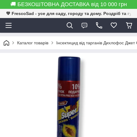
🚚 БЕЗКОШТОВНА ДОСТАВКА від 10 000 грн
💚 FrescoSad - усе для саду, городу та дому. Роздріб та гур
Каталог товарів
Інсектицид від тарганів Дихлофос Джет