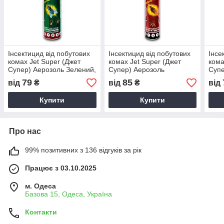
Інсектицид від побутових
Інсектицид від побутових
Інсе
комах Jet Super (Джет
комах Jet Super (Джет
кома
Супер) Аерозоль Зелений,
Супер) Аерозоль
Супе
330 мл
Червоний, 400 мл
Черв
79
85
від
₴
від
₴
від
Купити
Купити
Про нас
99% позитивних з 136 відгуків за рік
Працює з 03.10.2025
м. Одеса
Базова 15, Одеса, Україна
Контакти