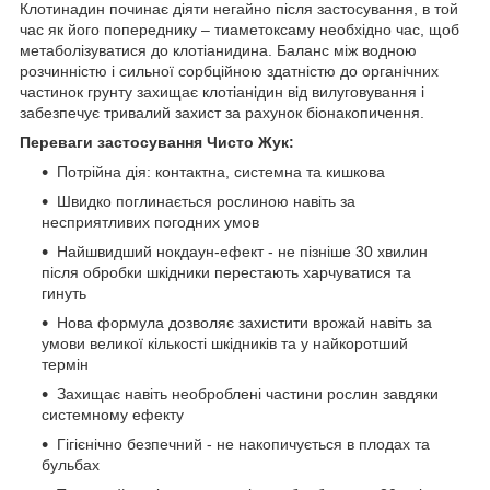
Клотинадин починає діяти негайно після застосування, в той
час як його попереднику – тиаметоксаму необхідно час, щоб
метаболізуватися до клотіанидина. Баланс між водною
розчинністю і сильної сорбційною здатністю до органічних
частинок грунту захищає клотіанідин від вилуговування і
забезпечує тривалий захист за рахунок біонакопичення.
Переваги застосування Чисто Жук:
Потрійна дія: контактна, системна та кишкова
Швидко поглинається рослиною навіть за
несприятливих погодних умов
Найшвидший нокдаун-ефект - не пізніше 30 хвилин
після обробки шкідники перестають харчуватися та
гинуть
Нова формула дозволяє захистити врожай навіть за
умови великої кількості шкідників та у найкоротший
термін
Захищає навіть необроблені частини рослин завдяки
системному ефекту
Гігієнічно безпечний - не накопичується в плодах та
бульбах