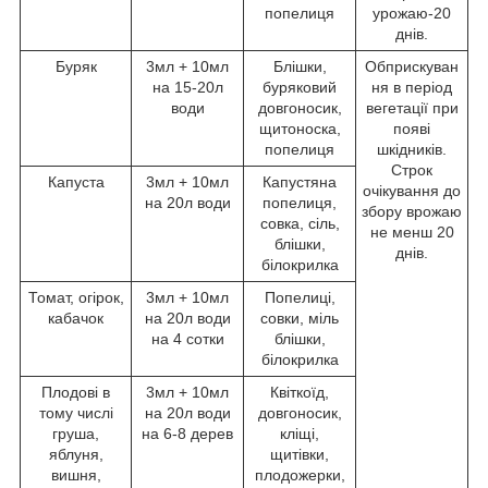
попелиця
урожаю-20
днів.
Буряк
3мл + 10мл
Блішки,
Обприскуван
на 15-20л
буряковий
ня в період
води
довгоносик,
вегетації при
щитоноска,
появі
попелиця
шкідників.
Строк
Капуста
3мл + 10мл
Капустяна
очікування до
на 20л води
попелиця,
збору врожаю
совка, сіль,
не менш 20
блішки,
днів.
білокрилка
Томат, огірок,
3мл + 10мл
Попелиці,
кабачок
на 20л води
совки, міль
на 4 сотки
блішки,
білокрилка
Плодові в
3мл + 10мл
Квіткоїд,
тому числі
на 20л води
довгоносик,
груша,
на 6-8 дерев
кліщі,
яблуня,
щитівки,
вишня,
плодожерки,