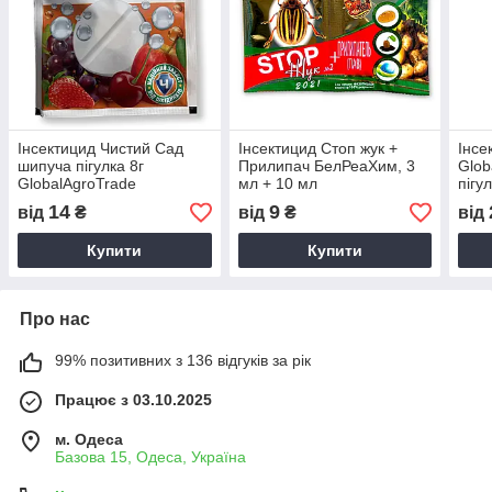
Інсектицид Чистий Сад
Інсектицид Стоп жук +
Інсе
шипуча пігулка 8г
Прилипач БелРеаХим, 3
Glob
GlobalAgroTrade
мл + 10 мл
пігу
14
9
від
₴
від
₴
від
Купити
Купити
Про нас
99% позитивних з 136 відгуків за рік
Працює з 03.10.2025
м. Одеса
Базова 15, Одеса, Україна