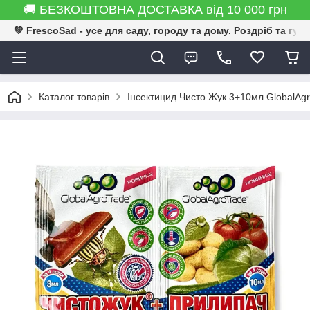
🚚 БЕЗКОШТОВНА ДОСТАВКА від 10 000 грн
💚 FrescoSad - усе для саду, городу та дому. Роздріб та гур
Каталог товарів
Інсектицид Чисто Жук 3+10мл GlobalAg