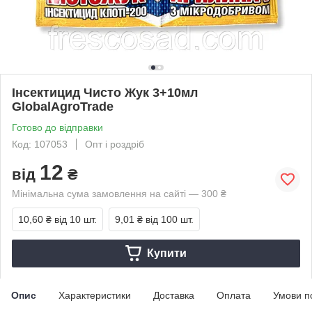
Інсектицид Чисто Жук 3+10мл
GlobalAgroTrade
Готово до відправки
Код: 107053
Опт і роздріб
12
від
₴
Мінімальна сума замовлення на сайті — 300 ₴
10,60 ₴
від 10 шт.
9,01 ₴
від 100 шт.
Купити
Опис
Характеристики
Доставка
Оплата
Умови п