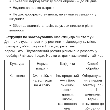
Тривалий період захисту після обробки – до 30 днів
Наднизька норма витрати
Не дає крос-резистентності, не викликає звикання у
шкідників
Зберігає активність навіть за умови низького рівня
вологості
Інструкція по застосуванню Інсектицида ЧистоЖук:
Для приготування розчину розчинити відповідну кількість
препарату «Чистожук» в 1 л води, ретельно
перемішати. Підготовлений розчин рівномірно розвести у
необхідній кількості води. Норми витрати зазначені у таблиці.
Культура
Норма
Шкідники
Спосіб
витрати
обробки
Картопля
3мл + 10мл
Колорадський
Обприскуван
на 20л води
жук і його
ня в період
на 4 сотки
личинки,
вегетації при
совки,
появі
трипси,
шкідників.
клопи,
Термін
картопляна
очікування до
міль,
збирання