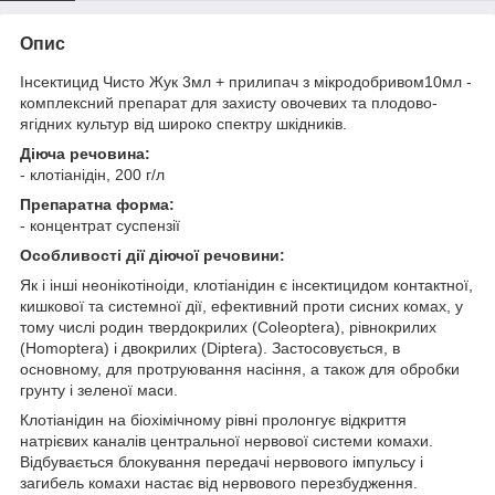
Опис
Інсектицид Чисто Жук 3мл + прилипач з мікродобривом10мл -
комплексний препарат для захисту овочевих та плодово-
ягідних культур від широко спектру шкідників.
Діюча речовина:
- клотіанідін, 200 г/л
Препаратна форма:
- концентрат суспензії
Особливості дії діючої речовини:
Як і інші неонікотіноіди, клотіанідин є інсектицидом контактної,
кишкової та системної дії, ефективний проти сисних комах, у
тому числі родин твердокрилих (Coleoptera), рівнокрилих
(Homoptera) і двокрилих (Diptera). Застосовується, в
основному, для протруювання насіння, а також для обробки
грунту і зеленої маси.
Клотіанідин на біохімічному рівні пролонгує відкриття
натрієвих каналів центральної нервової системи комахи.
Відбувається блокування передачі нервового імпульсу і
загибель комахи настає від нервового перезбудження.