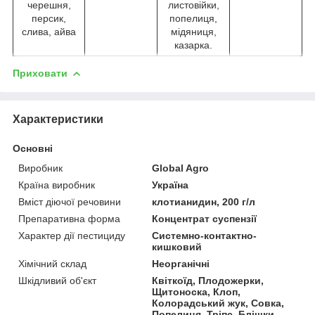
черешня,
листовійки,
персик,
попелиця,
слива, айва
мідяниця,
казарка.
Приховати
Характеристики
Основні
Виробник
Global Agro
Країна виробник
Україна
Вміст діючої речовини
клотианидин, 200 г/л
Препаративна форма
Концентрат суспензії
Характер дії пестициду
Системно-контактно-
кишковий
Хімічний склад
Неорганічні
Шкідливий об'єкт
Квіткоїд, Плодожерки,
Щитоноска, Клоп,
Колорадський жук, Совка,
Попелиця, Тріпс, Блішки,