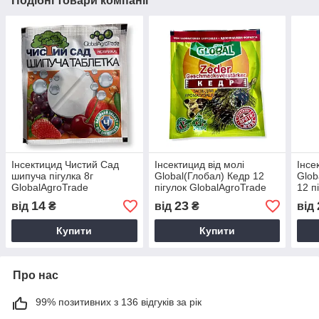
Подібні товари компанії
Інсектицид Чистий Сад
Інсектицид від молі
Інсе
шипуча пігулка 8г
Global(Глобал) Кедр 12
Glob
GlobalAgroTrade
пігулок GlobalAgroTrade
12 п
Glob
14
23
від
₴
від
₴
від
Купити
Купити
Про нас
99% позитивних з 136 відгуків за рік