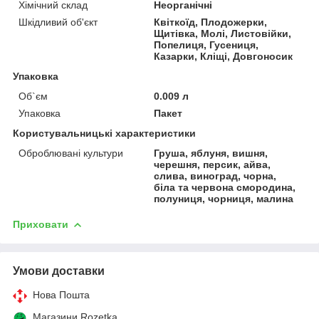
Хімічний склад
Неорганічні
Шкідливий об'єкт
Квіткоїд, Плодожерки,
Щитівка, Молі, Листовійки,
Попелиця, Гусениця,
Казарки, Кліщі, Довгоносик
Упаковка
Об`єм
0.009 л
Упаковка
Пакет
Користувальницькі характеристики
Оброблювані культури
Груша, яблуня, вишня,
черешня, персик, айва,
слива, виноград, чорна,
біла та червона смородина,
полуниця, чорниця, малина
Приховати
Умови доставки
Нова Пошта
Магазини Rozetka