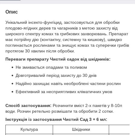
Опис
Унікальний інсекто-фунгіцид, застосовується для обробки
плодово-ягідних дерев та чагарників з метою захисту від
широкого спектру комах та грибкових захворювань. Препарат
має потрійну дію (контактну, системну та кишкову), швидко
поглинається рослинами та знищує комах та суперечки грибів
протягом 30 хвилин після обробки.
Переваги препарату Чистий садок від шкідників:
Не змивається опадами та поливом
Довготривалий період захисту до 30 днів
Надійно захищає навіть необроблені частини рослин
Ефективний за несприятливих кліматичних умов
Спосіб застосування:
Розчинити вміст 2-х пакетів у 8-10л
води. Розчин ретельно розмішати та обробити 2 сотки.
Інструкція із застосування Чистий Сад 3 + 6 мл:
Культура
Шкідники
Х