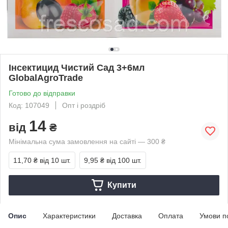
Інсектицид Чистий Сад 3+6мл
GlobalAgroTrade
Готово до відправки
Код: 107049
Опт і роздріб
14
від
₴
Мінімальна сума замовлення на сайті — 300 ₴
11,70 ₴
від 10 шт.
9,95 ₴
від 100 шт.
Купити
Опис
Характеристики
Доставка
Оплата
Умови п