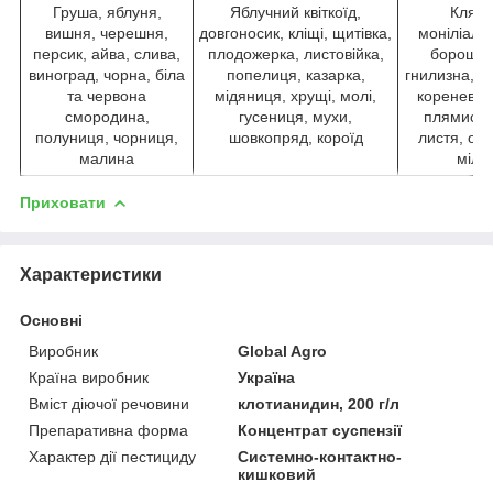
Груша, яблуня,
Яблучний квіткоїд,
Кляст
вишня, черешня,
довгоносик, кліщі, щитівка,
моніліальн
персик, айва, слива,
плодожерка, листовійка,
борошнис
виноград, чорна, біла
попелиця, казарка,
гнилизна, к
та червона
мідяниця, хрущі, молі,
кореневий 
смородина,
гусениця, мухи,
плямистос
полуниця, чорниця,
шовкопряд, короїд
листя, оід
малина
мілд
Приховати
Характеристики
Основні
Виробник
Global Agro
Країна виробник
Україна
Вміст діючої речовини
клотианидин, 200 г/л
Препаративна форма
Концентрат суспензії
Характер дії пестициду
Системно-контактно-
кишковий