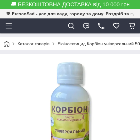
🚚 БЕЗКОШТОВНА ДОСТАВКА від 10 000 грн
💚 FrescoSad - усе для саду, городу та дому. Роздріб та гур
Каталог товарів
Біоінсектицид Корбіон унiверсальний 