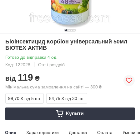
Біоінсектицид Корбіон унiверсальний 50мл
БІОТЕХ АКТИВ
Готово до відправки 4 од.
Код: 122028
Опт і роздріб
119
від
₴
Мінімальна сума замовлення на сайті — 300 ₴
99,70 ₴
від 5 шт.
84,75 ₴
від 30 шт.
Купити
Опис
Характеристики
Доставка
Оплата
Умови п