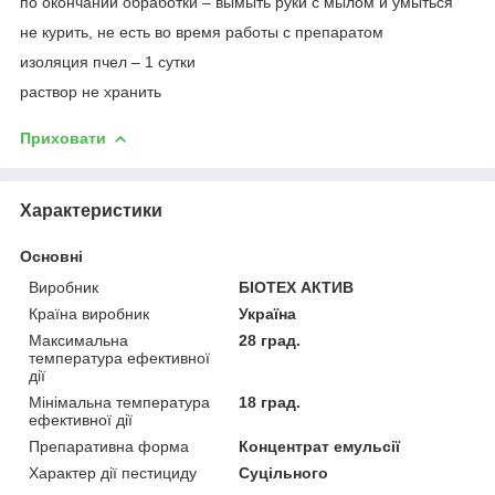
по окончании обработки – вымыть руки с мылом и умыться
не курить, не есть во время работы с препаратом
изоляция пчел – 1 сутки
раствор не хранить
Приховати
Характеристики
Основні
Виробник
БІОТЕХ АКТИВ
Країна виробник
Україна
Максимальна
28 град.
температура ефективної
дії
Мінімальна температура
18 град.
ефективної дії
Препаративна форма
Концентрат емульсії
Характер дії пестициду
Суцільного