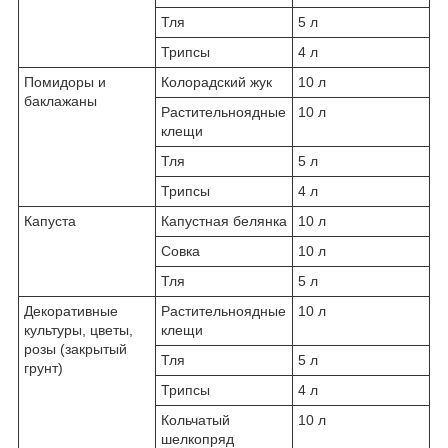
Тля
5 л
Трипсы
4 л
Помидоры и
Колорадский жук
10 л
баклажаны
Растительноядные
10 л
клещи
Тля
5 л
Трипсы
4 л
Капуста
Капустная белянка
10 л
Совка
10 л
Тля
5 л
Декоративные
Растительноядные
10 л
культуры, цветы,
клещи
розы (закрытый
Тля
5 л
грунт)
Трипсы
4 л
Кольчатый
10 л
шелкопряд