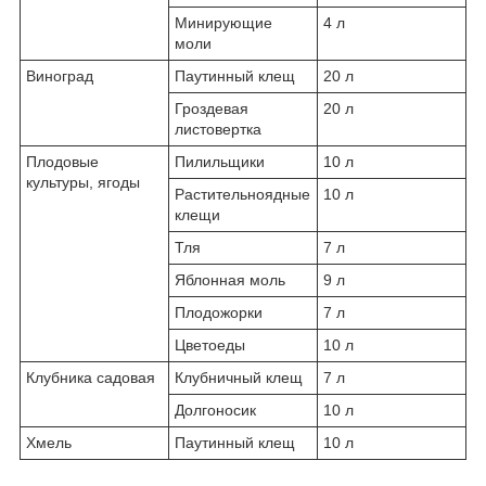
Минирующие
4 л
моли
Виноград
Паутинный клещ
20 л
Гроздевая
20 л
листовертка
Плодовые
Пилильщики
10 л
культуры, ягоды
Растительноядные
10 л
клещи
Тля
7 л
Яблонная моль
9 л
Плодожорки
7 л
Цветоеды
10 л
Клубника садовая
Клубничный клещ
7 л
Долгоносик
10 л
Хмель
Паутинный клещ
10 л