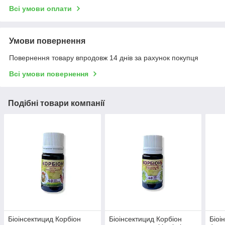
Всі умови оплати
Умови повернення
Повернення товару впродовж 14 днів за рахунок покупця
Всі умови повернення
Подібні товари компанії
Біоінсектицид Корбіон
Біоінсектицид Корбіон
Біоі