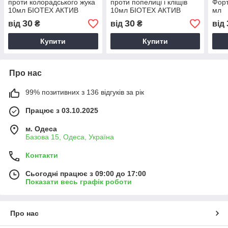
проти колорадського жука
проти попелиці і кліщів
Форт
10мл БІОТЕХ АКТИВ
10мл БІОТЕХ АКТИВ
мл
30
30
від
₴
від
₴
від
Купити
Купити
Про нас
99% позитивних з 136 відгуків за рік
Працює з 03.10.2025
м. Одеса
Базова 15, Одеса, Україна
Контакти
Сьогодні працює з 09:00 до 17:00
Показати весь графік роботи
Про нас