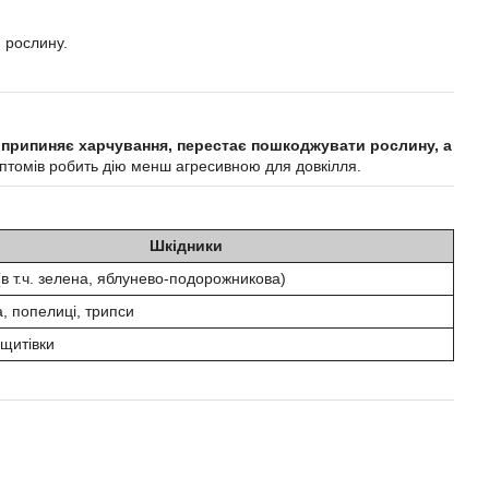
 рослину.
к
припиняє харчування, перестає пошкоджувати рослину, а
имптомів робить дію менш агресивною для довкілля.
Шкідники
в т.ч. зелена, яблунево-подорожникова)
, попелиці, трипси
 щитівки