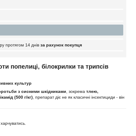
ру протягом 14 днів
за рахунок покупця
оти попелиці, білокрилки та трипсів
тивних культур
оротьби з сисними шкідниками
, зокрема
тлею,
камід (500 г/кг)
, препарат діє не як класичні інсектициди - він
 харчуватись.