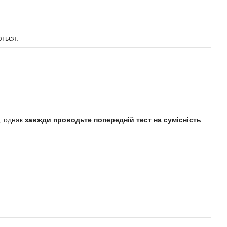
ються.
в, однак
завжди проводьте попередній тест на сумісність
.