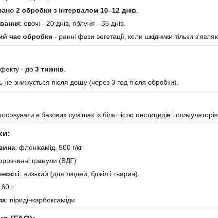
ано 2 обробки з інтервалом 10–12 днів
.
ування
: овочі - 20 днів, яблуня - 35 днів.
ий час обробки
- ранні фази вегетації, коли шкідники тільки зʼявля
ефекту - до
3 тижнів
.
 не знижується після дощу (через 3 год після обробки).
осовувати в бакових сумішах із більшістю пестицидів і стимуляторі
ки:
вина
: флонікамід, 500 г/кг
дорозчинні гранули (ВДГ)
чності
: низький (для людей, бджіл і тварин)
: 60 г
па
: піридінкарбоксаміди