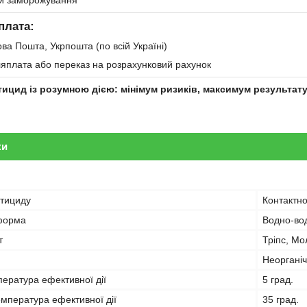
ти заморожування
плата:
ва Пошта, Укрпошта (по всій Україні)
ляплата або переказ на розрахунковий рахунок
ктицид із розумною дією: мінімум ризиків, максимум результат
ки
стициду
Контактн
форма
Водно-во
т
Тріпс, Мо
Неорганіч
ература ефективної дії
5 град.
мпература ефективної дії
35 град.