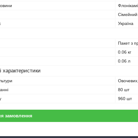
човини
Флонікамід
Сімейний
к
Україна
Пакет з п
0.06 кг
0.06 л
і характеристики
льтури
Овочевих, 
ванні
80 шт
у
960 шт
ля замовлення