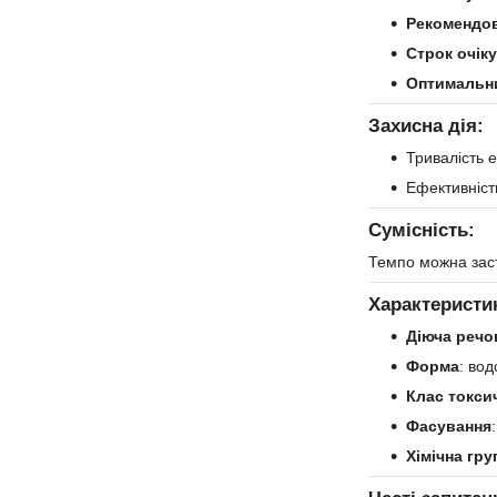
Рекомендов
Строк очік
Оптимальн
Захисна дія:
Тривалість 
Ефективність
Сумісність:
Темпо можна заст
Характеристи
Діюча речо
Форма
: во
Клас токси
Фасування
Хімічна гру