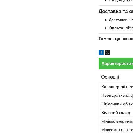
Не допуска
Доставка та о
Доставка: Но
Оплата: піс
Темпо - це інсе
Характеристи
Основні
Характер дії пе
Препаративна 
Шкідливий об'єк
Хімічний склад
Мінімальна темп
Максимальна те