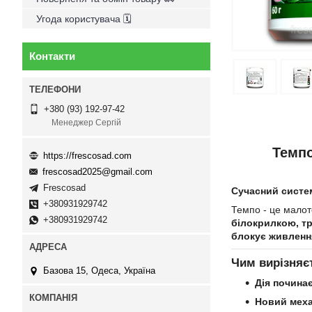
Угода користувача 🗓
Контакти
+380 (93) 192-97-42
Менеджер Сергій
Темпо
https://frescosad.com
frescosad2025@gmail.com
Frescosad
Сучасний систем
+380931929742
Темпо - це малот
+380931929742
білокрилкою, т
блокує живленн
Чим вирізняє
Базова 15, Одеса, Україна
Дія почина
Новий механ