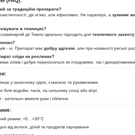
ня (FAQ):
ий за традиційні препарати?
езистентності, діє м’яко, але ефективно. Не паралізує, а
зупиняє ж
совувати в теплицях?
нсламінарній дії Темпо ідеально підходить для
тепличного захисту
илипач?
ків - ні. Препарат має
добру адгезію
, але при наявності рясної р
парат сліди на рослинах?
икає опіків і добре переноситься як плодовими, так і декоративним
ки:
ише у захисному одязі, з маскою та рукавичками.
 біля водойм, пасік, на сильному сонці або вітрі.
 - ретельно вимити руки і обличчя.
ання:
ний режим: +5…+30°C
лі від вологи, дітей та продуктів харчування