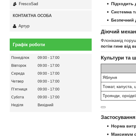
Підходить 
FrescoSad
Системна т
Безпечний 
Артур
Діючий механ
Флонікамід поруш
Графік роботи
потім гине від 
Культури та ш
Понеділок
09:00
17:00
Вівторок
09:00
17:00
Середа
09:00
17:00
Яблуня
Четвер
09:00
17:00
Томат, капуста, 
Пʼятниця
09:00
17:00
Троянди, орхідеї
Субота
09:00
17:00
Неділя
Вихідний
Застосування
Норма вит
Максимум 