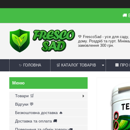
🚚
💚 FrescoSad - усе для саду,
дому. Роздріб та гурт. Мінім
замовлення 300 грн.
✨ ГОЛОВНА
🛒 КАТАЛОГ ТОВАРІВ
🏢 ПРО
Товари 🛒
Відгуки 💬
Безкоштовна доставка 🔥
Доставка та оплата 🚚
Поверненя та обмін товару 🚛