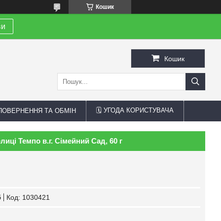
Кошик
ви
Кошик
🗓 УГОДА КОРИСТУВАЧА
 ПОВЕРНЕННЯ ТА ОБМІН
лиці Темпо в.г. Сімейний Сад, 60 г
б
Код:
1030421