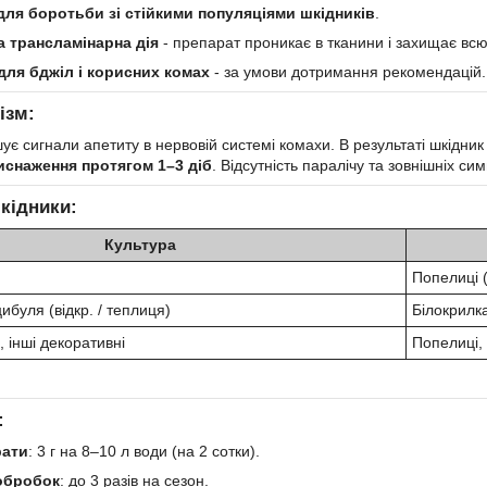
для боротьби зі стійкими популяціями шкідників
.
а трансламінарна дія
- препарат проникає в тканини і захищає всю
для бджіл і корисних комах
- за умови дотримання рекомендацій.
ізм:
ує сигнали апетиту в нервовій системі комахи. В результаті шкідни
виснаження протягом 1–3 діб
. Відсутність паралічу та зовнішніх с
кідники:
Культура
Попелиці (
цибуля (відкр. / теплиця)
Білокрилка
, інші декоративні
Попелиці,
:
рати
: 3 г на 8–10 л води (на 2 сотки).
обробок
: до 3 разів на сезон.