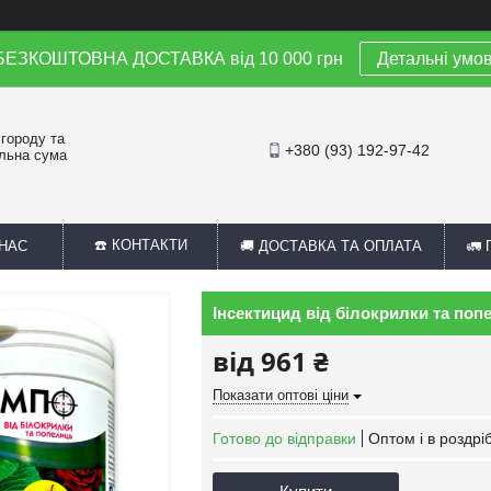
 БЕЗКОШТОВНА ДОСТАВКА від 10 000 грн
Детальні умо
 городу та
+380 (93) 192-97-42
альна сума
☎️ КОНТАКТИ
 НАС
🚚 ДОСТАВКА ТА ОПЛАТА
🚛
Інсектицид від білокрилки та попе
від
961 ₴
Показати оптові ціни
Готово до відправки
Оптом і в роздрі