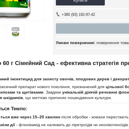
Купити
+380 (93) 192-97-42
повернення това
 60 г Сімейний Сад - ефективна стратегія пр
ний інсектицид для захисту овочів, плодових дерев і декора
оксичний препарат нового покоління, призначений для
цільової б
рипсами та щитівками
. Завдяки
унікальній діючій речовині флоні
я шкідників
, що миттєво припиняє пошкодження культури.
ться Темпо:
ється вже через 15–20 хвилин
після обробки - комахи перестають
ізм дії
- флонікамід не належить до піретроїдів чи неонікотиноїдів.