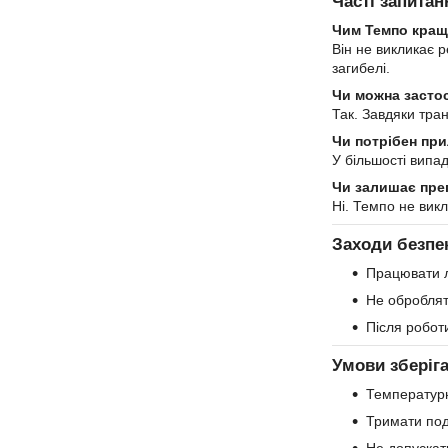
Часті запитан
Чим Темпо кращ
Він не викликає р
загибелі.
Чи можна засто
Так. Завдяки тра
Чи потрібен пр
У більшості випад
Чи залишає пре
Ні. Темпо не викл
Заходи безпе
Працювати л
Не обробляти
Після роботи
Умови зберіг
Температур
Тримати пода