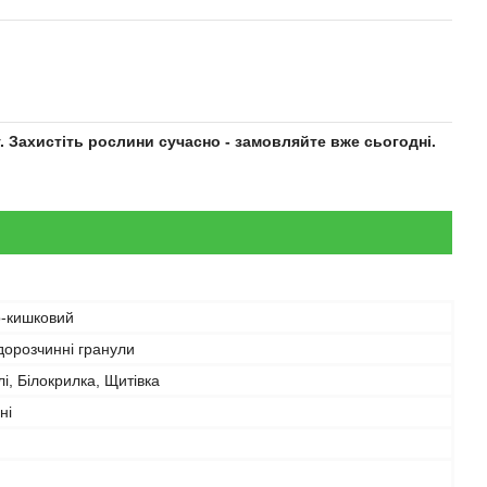
у. Захистіть рослини сучасно - замовляйте вже сьогодні.
о-кишковий
дорозчинні гранули
лі, Білокрилка, Щитівка
ні