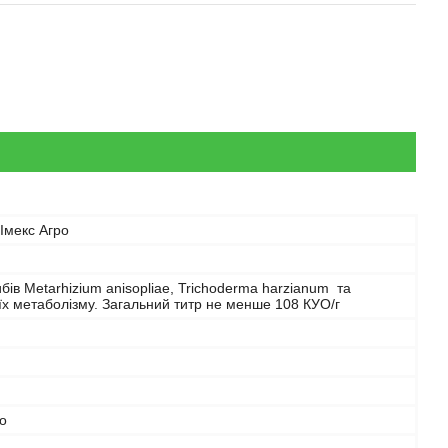
Імекс Агро
бів Metarhizium anisopliae, Trichoderma harzianum та
їх метаболізму. Загальний титр не менше 108 КУО/г
о