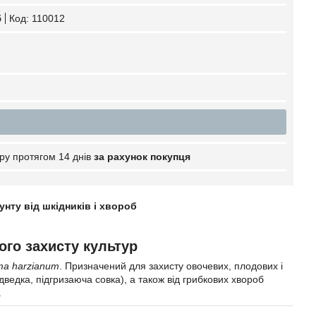
б
Код:
110012
ру протягом 14 днів
за рахунок покупця
унту від шкідників і хвороб
ого захисту культур
ma harzianum
. Призначений для захисту овочевих, плодових і
дведка, підгризаюча совка), а також від грибкових хвороб
.