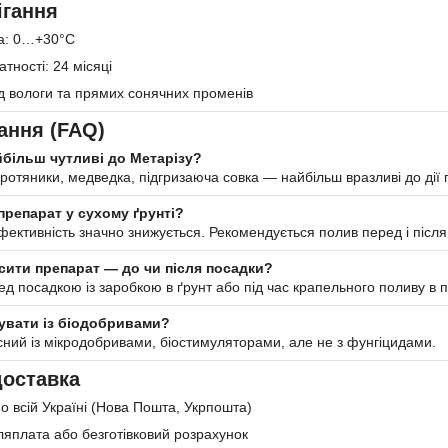
ігання
а: 0…+30°C
тності: 24 місяці
д вологи та прямих сонячних променів
ання (FAQ)
йбільш чутливі до Метарізу?
ротяники, медведка, підгризаюча совка — найбільш вразливі до дії 
репарат у сухому ґрунті?
ефективність значно знижується. Рекомендується полив перед і післ
сити препарат — до чи після посадки?
 посадкою із заробкою в ґрунт або під час крапельного поливу в пе
увати із біодобривами?
існий із мікродобривами, біостимуляторами, але не з фунгіцидами.
доставка
о всій Україні (Нова Пошта, Укрпошта)
ляплата або безготівковий розрахунок