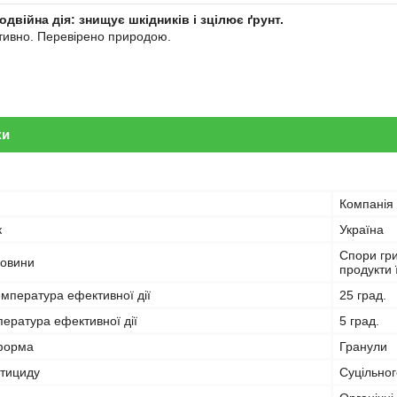
одвійна дія: знищує шкідників і зцілює ґрунт.
тивно. Перевірено природою.
ки
Компанія 
к
Україна
Спори гри
човини
продукти 
мпература ефективної дії
25 град.
ература ефективної дії
5 град.
форма
Гранули
стициду
Суцільног