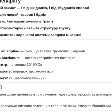
репарату
 захист — і від шкідників, і від збудників хвороб
для людей, тварин і бджіл
екційне навантаження в ґрунті
ітосанітарний стан та структуру ґрунту
озвиток кореневої системи завдяки мікоризі
 anisopliae
— гриб, що вражає ґрунтових шкідників
a harzianum
— антагоніст грибкових патогенів
титр:
не менше 10⁸ КУО/г
арату:
порошок, що змочується
пеки:
IV (малонебезпечний)
ї
anisopliae
проникає в тіло личинок через шкіру, проростає всередин
 harzianum
витісняє патогени з кореневої зони, створює біологічний