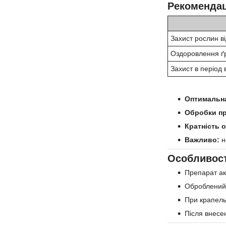
Рекомендац
Захист рослин ві
Оздоровлення ґ
Захист в період 
Оптимальна
Обробки пр
Кратність 
Важливо:
н
Особливост
Препарат акт
Оброблений 
При крапель
Після внесе