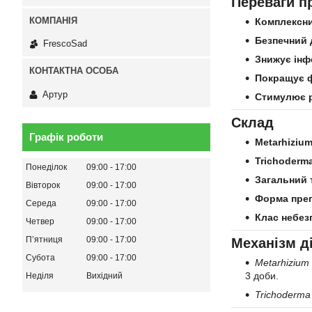
Переваги п
Комплексний
Безпечний 
FrescoSad
Знижує інф
Покращує ф
Артур
Стимулює р
Склад
Графік роботи
Metarhizium
Trichoderm
Понеділок
09:00
17:00
Загальний 
Вівторок
09:00
17:00
Форма преп
Середа
09:00
17:00
Клас небез
Четвер
09:00
17:00
Пʼятниця
09:00
17:00
Механізм ді
Субота
09:00
17:00
Metarhizium 
3 доби.
Неділя
Вихідний
Trichoderma