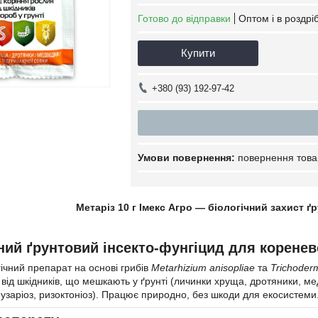
Готово до відправки
Оптом і в роздрі
Купити
+380 (93) 192-97-42
повернення това
Метаріз 10 г Імекс Агро — біологічний захист ґр
ний ґрунтовий інсекто-фунгіцид для коренев
ічний препарат на основі грибів
Metarhizium anisopliae
та
Trichoder
 від шкідників, що мешкають у ґрунті (личинки хруща, дротяники, ме
фузаріоз, ризоктоніоз). Працює природно, без шкоди для екосистеми