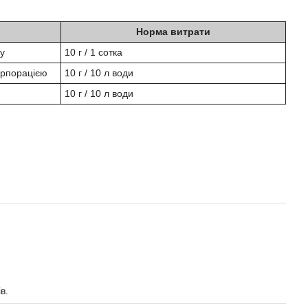
Норма витрати
у
10 г / 1 сотка
орпорацією
10 г / 10 л води
10 г / 10 л води
в.