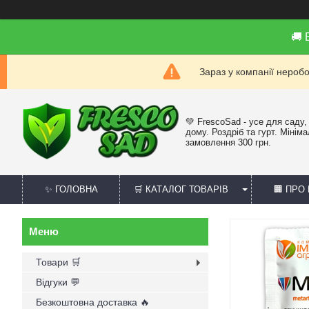
🚚
Зараз у компанії нероб
💚 FrescoSad - усе для саду,
дому. Роздріб та гурт. Мінім
замовлення 300 грн.
✨ ГОЛОВНА
🛒 КАТАЛОГ ТОВАРІВ
🏢 ПРО
Товари 🛒
Відгуки 💬
Безкоштовна доставка 🔥