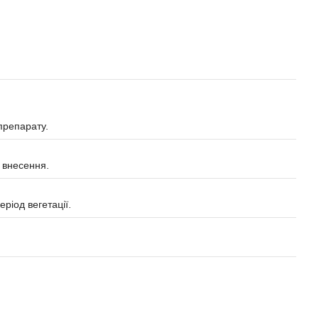
препарату.
я внесення.
ріод вегетації.