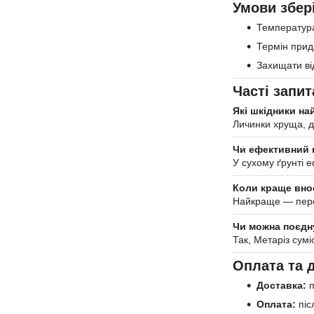
Умови збер
Температур
Термін прида
Захищати ві
Часті запит
Які шкідники на
Личинки хруща, д
Чи ефективний п
У сухому ґрунті 
Коли краще вно
Найкраще — перед
Чи можна поєдн
Так, Метаріз сум
Оплата та 
Доставка:
п
Оплата:
піс