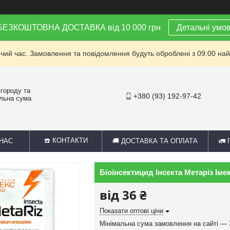
 БЕЗКОШТОВНА ДОСТАВКА від 10 000 грн
Детальні умо
очий час. Замовлення та повідомлення будуть оброблені з 09:00 най
 городу та
+380 (93) 192-97-42
альна сума
☎️ КОНТАКТИ
 НАС
🚚 ДОСТАВКА ТА ОПЛАТА
🚛
Біоінсектицид Інсекта Метаріз Імек
від
36 ₴
Показати оптові ціни
Мінімальна сума замовлення на сайті — 