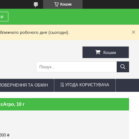
Кошик
ви
ближчого робочого дня (сьогодні).
Кошик
🗓 УГОДА КОРИСТУВАЧА
 ПОВЕРНЕННЯ ТА ОБМІН
сАгро, 10 г
300 ₴