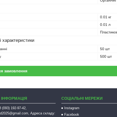
Органічні
0.01 кг
0.01 л
Пластико
і характеристики
ванні
50 шт
у
500 шт
ля замовлення
 ІНФОРМАЦІЯ
СОЦІАЛЬНІ МЕРЕЖИ
 (093) 192-97-42,
Instagram
sad2025@gmail.com, Адреса складу:
Facebook