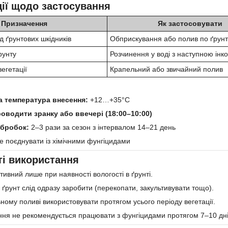
ії щодо застосування
Призначення
Як застосовувати
д ґрунтових шкідників
Обприскування або полив по ґрунт
рунту
Розчинення у воді з наступною інк
вегетації
Крапельний або звичайний полив
 температура внесення:
+12…+35°C
оводити зранку або ввечері (18:00–10:00)
обробок:
2–3 рази за сезон з інтервалом 14–21 день
е поєднувати із хімічними фунгіцидами
і використання
ивний лише при наявності вологості в ґрунті.
ґрунт слід одразу заробити (перекопати, закультивувати тощо).
ному поливі використовувати протягом усього періоду вегетації.
ння не рекомендується працювати з фунгіцидами протягом 7–10 дні