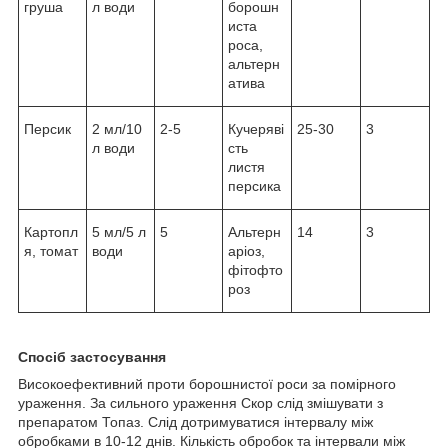
груша
л води
борошн
иста
роса,
альтерн
атива
Персик
2 мл/10
2-5
Кучеряві
25-30
3
л води
сть
листя
персика
Картопл
5 мл/5 л
5
Альтерн
14
3
я, томат
води
аріоз,
фітофто
роз
Спосіб застосування
Високоефективний проти борошнистої роси за помірного
ураження. За сильного ураження Скор слід змішувати з
препаратом Топаз. Слід дотримуватися інтервалу між
обробками в 10-12 днів. Кількість обробок та інтервали між