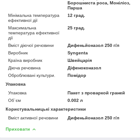
Борошниста роса, Моніліоз,
Парша
Мінімальна температура
12 град.
ефективної дії
Максимальна
25 град.
температура ефективної
дії
Вміст діючої речовини
Дифеньйоназол 250 г/л
Виробник
Syngenta
Країна виробник
Швейцарія
Діюча речовина
Діфеноконазол
Оброблювані культури.
Помідор
Упаковка
Упаковка
Пакет з проваркой граней
Об`єм
0.002 л
Користувальницькі характеристики
Вміст активної речовини
Дифеньйоназол 250 г/л
Приховати