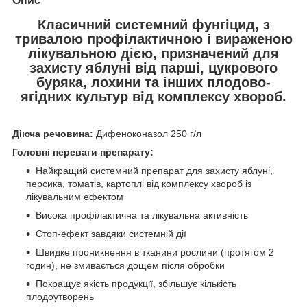
Опис
Класичний системний фунгіцид, з
тривалою профілактичною і вираженою
лікувальною дією, призначений для
захисту яблуні від парші, цукрового
буряка, лохини та інших плодово-
ягідних культур від комплексу хвороб.
Діюча речовина:
Дифеноконазол 250 г/л
Головні переваги препарату:
Найкращий системний препарат для захисту яблуні,
персика, томатів, картоплі від комплексу хвороб із
лікувальним ефектом
Висока профілактична та лікувальна активність
Стоп-ефект завдяки системній дії
Швидке проникнення в тканини рослини (протягом 2
годин), не змивається дощем після обробки
Покращує якість продукції, збільшує кількість
плодоутворень