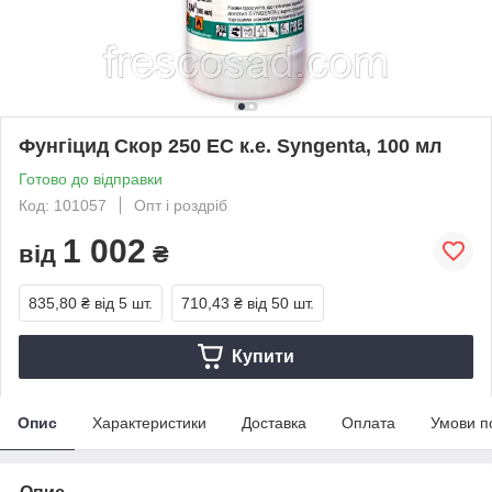
Фунгіцид Скор 250 ЕС к.е. Syngenta, 100 мл
Готово до відправки
Код: 101057
Опт і роздріб
1 002
від
₴
835,80 ₴
від 5 шт.
710,43 ₴
від 50 шт.
Купити
Опис
Характеристики
Доставка
Оплата
Умови п