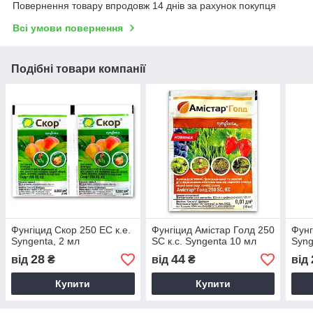
Повернення товару впродовж 14 днів за рахунок покупця
Всі умови повернення
Подібні товари компанії
Фунгіцид Скор 250 ЕС к.е.
Фунгіцид Амістар Голд 250
Фунг
Syngenta, 2 мл
SC к.с. Syngenta 10 мл
Syng
28
44
від
₴
від
₴
від
Купити
Купити