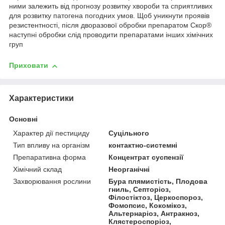
ними залежить від прогнозу розвитку хвороби та сприятливих
для розвитку патогена погодних умов. Щоб уникнути проявів
резистентності, після дворазової обробки препаратом Скор®
наступні обробки слід проводити препаратами інших хімічних
груп
Приховати
Характеристики
Основні
Характер дії пестициду
Суцільного
Тип впливу на організм
контактно-системні
Препаративна форма
Концентрат суспензії
Хімічний склад
Неорганічні
Захворювання рослини
Бура плямистість, Плодова
гниль, Септоріоз,
Філостіктоз, Церкоспороз,
Фомопсис, Кокомікоз,
Альтернаріоз, Антракноз,
Клястероспоріоз,