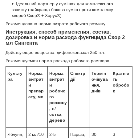
Ідеальний партнер у сумішах для комплексного
захисту (найкраща бакова суміш проти комплексу
хвороб Скор® + Хорус®)
Рекомендована норма витрати робочого розчину:
Инструкция, способ применения, состав,
дозировка и норма расхода фунгицида Скор 2
мл Сингента
Действующее вещество: дифеноконазол 250 г/л.
Рекомендуемая норма расхода рабочего раствора:
Культу
Норма
Норма
Спектр
Термін
Кратніс
ра
витрат
витрат
дії
очікува
ть
и
и
ння,
обробо
препар
робочо
днів
к
ату, мл
го
розчину
, л/
сотка,
дерево
Яблуня,
2 мл/10
2-5
Парша,
30
3