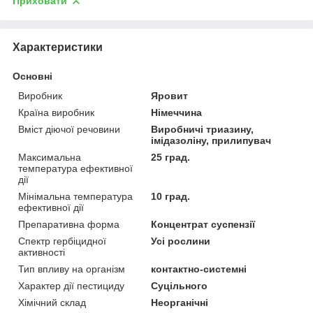
Приховати
Характеристики
Основні
Виробник
Яровит
Країна виробник
Німеччина
Вміст діючої речовини
Виробничі триазину,
імідазоліну, прилипувач
Максимальна
25 град.
температура ефективної
дії
Мінімальна температура
10 град.
ефективної дії
Препаративна форма
Концентрат суспензії
Спектр гербіцидної
Усі рослини
активності
Тип впливу на організм
контактно-системні
Характер дії пестициду
Суцільного
Хімічний склад
Неорганічні