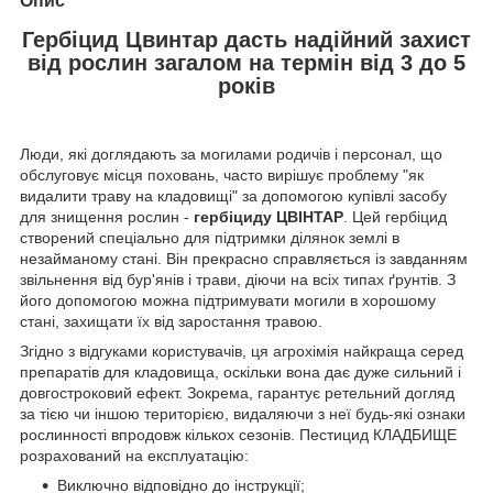
Опис
Гербіцид Цвинтар дасть надійний захист
від рослин загалом на термін від 3 до 5
років
Люди, які доглядають за могилами родичів і персонал, що
обслуговує місця поховань, часто вирішує проблему "як
видалити траву на кладовищі" за допомогою купівлі засобу
для знищення рослин -
гербіциду ЦВІНТАР
. Цей гербіцид
створений спеціально для підтримки ділянок землі в
незайманому стані. Він прекрасно справляється із завданням
звільнення від бур'янів і трави, діючи на всіх типах ґрунтів. З
його допомогою можна підтримувати могили в хорошому
стані, захищати їх від заростання травою.
Згідно з відгуками користувачів, ця агрохімія найкраща серед
препаратів для кладовища, оскільки вона дає дуже сильний і
довгостроковий ефект. Зокрема, гарантує ретельний догляд
за тією чи іншою територією, видаляючи з неї будь-які ознаки
рослинності впродовж кількох сезонів. Пестицид КЛАДБИЩЕ
розрахований на експлуатацію:
Виключно відповідно до інструкції;