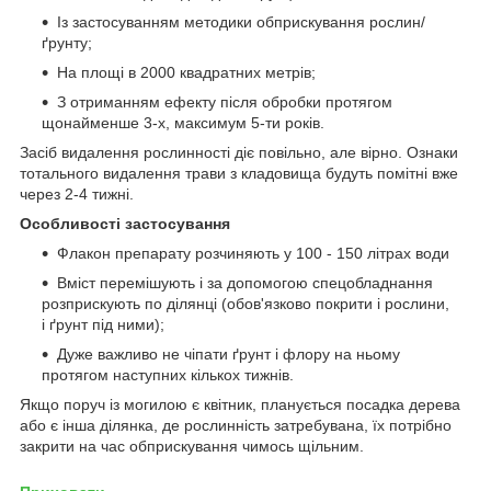
Із застосуванням методики обприскування рослин/
ґрунту;
На площі в 2000 квадратних метрів;
З отриманням ефекту після обробки протягом
щонайменше 3-х, максимум 5-ти років.
Засіб видалення рослинності діє повільно, але вірно. Ознаки
тотального видалення трави з кладовища будуть помітні вже
через 2-4 тижні.
Особливості застосування
Флакон препарату розчиняють у 100 - 150 літрах води
Вміст перемішують і за допомогою спецобладнання
розприскують по ділянці (обов'язково покрити і рослини,
і ґрунт під ними);
Дуже важливо не чіпати ґрунт і флору на ньому
протягом наступних кількох тижнів.
Якщо поруч із могилою є квітник, планується посадка дерева
або є інша ділянка, де рослинність затребувана, їх потрібно
закрити на час обприскування чимось щільним.