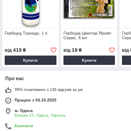
Гербіцид Торнадо, 1 л
Гербіцид Цвинтар Яровіт
Герб
Сервіс, 8 мл
Серв
419
19
від
₴
від
₴
від
Купити
Купити
Про нас
99% позитивних з 136 відгуків за рік
Працює з 03.10.2025
м. Одеса
Базова 15, Одеса, Україна
Контакти