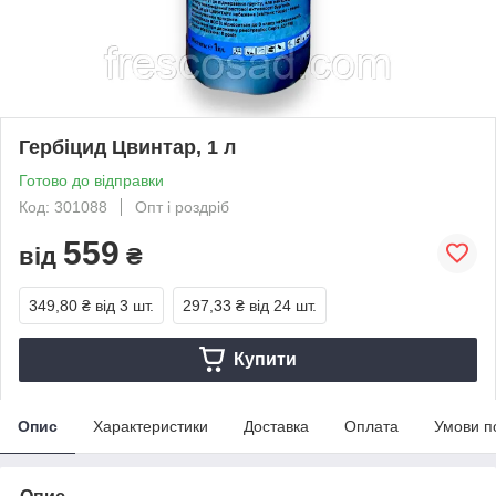
Гербіцид Цвинтар, 1 л
Готово до відправки
Код: 301088
Опт і роздріб
559
від
₴
349,80 ₴
від 3 шт.
297,33 ₴
від 24 шт.
Купити
Опис
Характеристики
Доставка
Оплата
Умови п