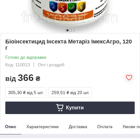
Біоінсектицид Інсекта Метаріз ІмексАгро, 120
г
Готово до відправки
Код: 110013
Опт і роздріб
366
від
₴
305,30 ₴
від 5 шт.
259,51 ₴
від 20 шт.
Купити
Опис
Характеристики
Доставка
Оплата
Умови п