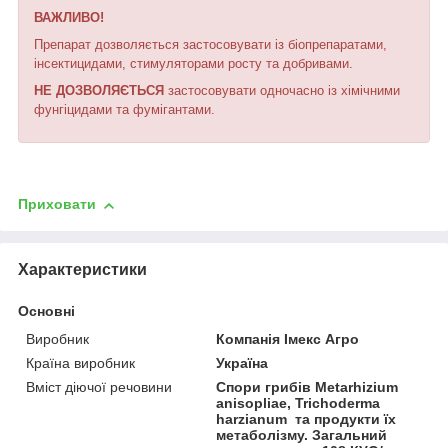
ВАЖЛИВО!
Препарат дозволяється застосовувати із біопрепаратами,
інсектицидами, стимуляторами росту та добривами.
НЕ ДОЗВОЛЯЄТЬСЯ
застосовувати одночасно із хімічними
фунгіцидами та фумігантами.
Приховати
Характеристики
Основні
Виробник
Компанія Імекс Агро
Країна виробник
Україна
Вміст діючої речовини
Спори грибів Metarhizium
anisopliae, Trichoderma
harzianum та продукти їх
метаболізму. Загальний