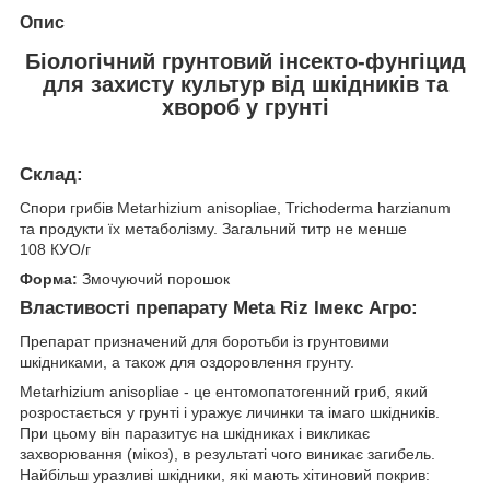
Опис
Біологічний грунтовий інсекто-фунгіцид
для захисту культур від шкідників та
хвороб у грунті
Склад:
Спори грибів Metarhizium anisopliae, Trichoderma harzianum
та продукти їх метаболізму. Загальний титр не менше
10
8
КУО/г
Форма:
Змочуючий порошок
Властивості препарату Meta Riz Імекс Агро:
Препарат призначений для боротьби із грунтовими
шкідниками, а також для оздоровлення грунту.
Metarhizium anisopliae - це ентомопатогенний гриб, який
розростається у грунті і уражує личинки та імаго шкідників.
При цьому він паразитує на шкідниках і викликає
захворювання (мікоз), в результаті чого виникає загибель.
Найбільш уразливі шкідники, які мають хітиновий покрив: