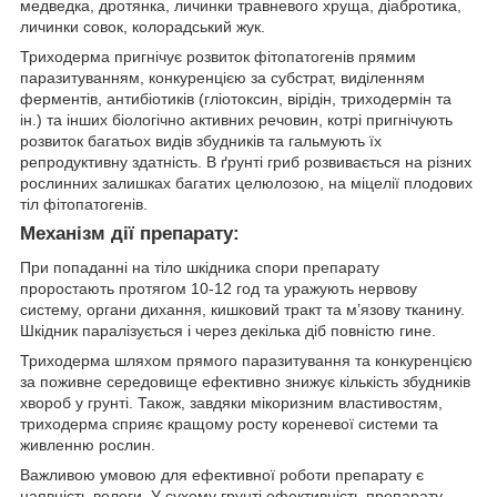
медведка, дротянка, личинки травневого хруща, діабротика,
личинки совок, колорадський жук.
Триходерма пригнічує розвиток фітопатогенів прямим
паразитуванням, конкуренцією за субстрат, виділенням
ферментів, антибіотиків (гліотоксин, вірідін, триходермін та
ін.) та інших біологічно активних речовин, котрі пригнічують
розвиток багатьох видів збудників та гальмують їх
репродуктивну здатність. В ґрунті гриб розвивається на різних
рослинних залишках багатих целюлозою, на міцелії плодових
тіл фітопатогенів.
Механізм дії препарату:
При попаданні на тіло шкідника спори препарату
проростають протягом 10-12 год та уражують нервову
систему, органи дихання, кишковий тракт та м’язову тканину.
Шкідник паралізується і через декілька діб повністю гине.
Триходерма шляхом прямого паразитування та конкуренцією
за поживне середовище ефективно знижує кількість збудників
хвороб у грунті. Також, завдяки мікоризним властивостям,
триходерма сприяє кращому росту кореневої системи та
живленню рослин.
Важливою умовою для ефективної роботи препарату є
наявність вологи. У сухому грунті ефективність препарату