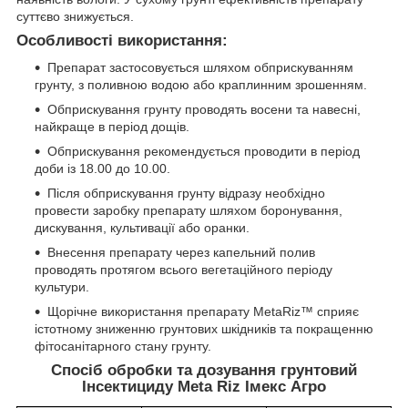
суттєво знижується.
Особливості використання:
Препарат застосовується шляхом обприскуванням
грунту, з поливною водою або краплинним зрошенням.
Обприскування грунту проводять восени та навесні,
найкраще в період дощів.
Обприскування рекомендується проводити в період
доби із 18.00 до 10.00.
Після обприскування грунту відразу необхідно
провести заробку препарату шляхом боронування,
дискування, культивації або оранки.
Внесення препарату через капельний полив
проводять протягом всього вегетаційного періоду
культури.
Щорічне використання препарату MetaRiz™ сприяє
істотному зниженню грунтових шкідників та покращенню
фітосанітарного стану грунту.
Спосіб обробки та дозування грунтовий
Інсектициду Meta Riz Імекс Агро