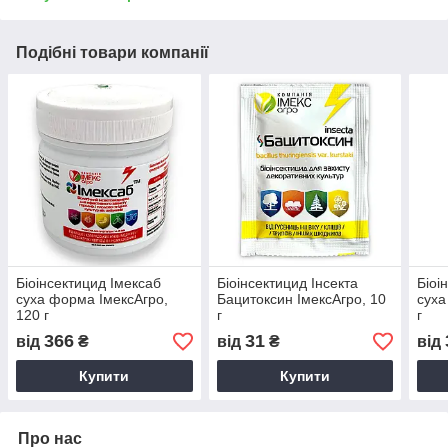
Подібні товари компанії
Біоінсектицид Імексаб
Біоінсектицид Інсекта
Біоі
суха форма ІмексАгро,
Бацитоксин ІмексАгро, 10
суха
120 г
г
г
366
31
від
₴
від
₴
від
Купити
Купити
Про нас