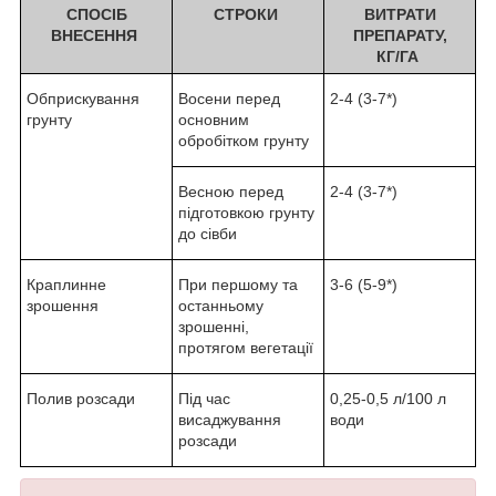
СПОСІБ
СТРОКИ
ВИТРАТИ
ВНЕСЕННЯ
ПРЕПАРАТУ,
КГ/ГА
Обприскування
Восени перед
2-4 (3-7*)
грунту
основним
обробітком грунту
Весною перед
2-4 (3-7*)
підготовкою грунту
до сівби
Краплинне
При першому та
3-6 (5-9*)
зрошення
останньому
зрошенні,
протягом вегетації
Полив розсади
Під час
0,25-0,5 л/100 л
висаджування
води
розсади