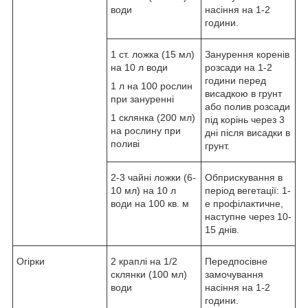
води
насіння на 1-2
години.
1 ст. ложка (15 мл)
Занурення коренів
на 10 л води
розсади на 1-2
години перед
1 л на 100 рослин
висадкою в грунт
при зануренні
або полив розсади
1 склянка (200 мл)
під корінь через 3
на рослину при
дні після висадки в
поливі
грунт.
2-3 чайні ложки (6-
Обприскування в
10 мл) на 10 л
період вегетації: 1-
води на 100 кв. м
е профілактичне,
наступне через 10-
15 днів.
Огірки
2 краплі на 1/2
Передпосівне
склянки (100 мл)
замочування
води
насіння на 1-2
години.