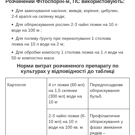
Розчинений Фітоспорін-м, ПС використовують:
Для замочування насіння, живців, коріння, цибулин,
2-4 краплі на склянку води;
Для обприскування рослин 2-3 чайні ложки на 10 л
води на 100 м ;
Для поливу ґрунту при перекопуванні 1 столова
ложка на 10 л води на 2 м;
Для обробки компосту 1 столова ложка на 1 л води на
50 кг компостно маси.
Норми витрат розчиненого препарату по
культурах у відповідності до таблиці
Картопля
4 ст ложки (60 мл)
Передпосадкове
на 1,5 склянки
обприскування
(300 мл) води на
бульб.
10 кг
2-3 чайні ложки (6-
Профілактичне
10 мл) на 10 л
обприскування у
води на 100 кв. м
фазах змикання
рядків –