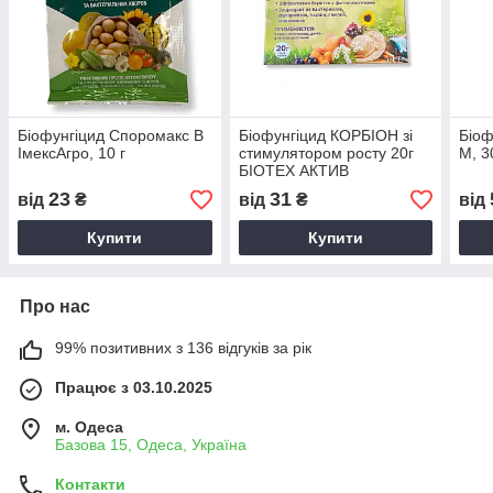
Біофунгіцид Споромакс В
Біофунгіцид КОРБІОН зі
Біоф
ІмексАгро, 10 г
стимулятором росту 20г
М, 3
БІОТЕХ АКТИВ
23
31
від
₴
від
₴
від
Купити
Купити
Про нас
99% позитивних з 136 відгуків за рік
Працює з 03.10.2025
м. Одеса
Базова 15, Одеса, Україна
Контакти