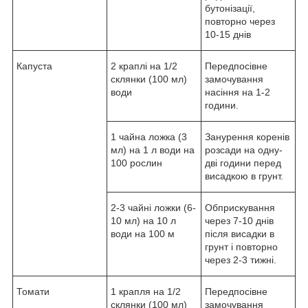
бутонізації,
повторно через
10-15 днів
Капуста
2 краплі на 1/2
Передпосівне
склянки (100 мл)
замочування
води
насіння на 1-2
години.
1 чайна ложка (3
Занурення коренів
мл) на 1 л води на
розсади на одну-
100 рослин
дві години перед
висадкою в грунт.
2-3 чайні ложки (6-
Обприскування
10 мл) на 10 л
через 7-10 днів
води на 100 м
після висадки в
грунт і повторно
через 2-3 тижні.
Томати
1 крапля на 1/2
Передпосівне
склянки (100 мл)
замочування