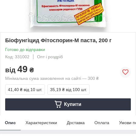
Біофунгіцид Фітоспорин-М паста, 200 г
Готово до відправки
Код: 331002
Опт і роздріб
49
від
₴
Мінімальна сума замовлення на сайті — 300 ₴
41,40 ₴
від 10 шт.
35,19 ₴
від 100 шт.
Купити
Опис
Характеристики
Доставка
Оплата
Умови п