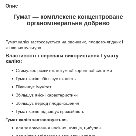
Опис
Гумат — комплексне концентроване
органомінеральне добриво
Гумат калію застосовується на овочевих, плодово-ягідних і
квіткових культура
Властивості і переваги використання Гумату
калію:
Стимулює розвиток потужної кореневої системи
Гумат калію збільшує схожість
Підвищує імунітет
Збільшує якісні характеристики
Збільшує період плодоношення
Гумат калію підвищує врожайність
Гумат калію застосовується:
для замочування насіння, живців, цибулин