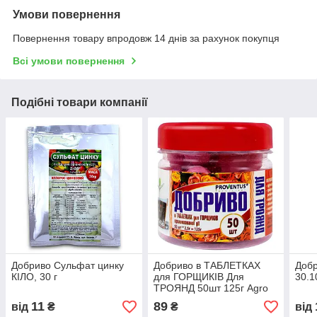
Умови повернення
Повернення товару впродовж 14 днів за рахунок покупця
Всі умови повернення
Подібні товари компанії
Добриво Сульфат цинку
Добриво в ТАБЛЕТКАХ
Добр
КІЛО, 30 г
для ГОРЩИКІВ Для
30.1
ТРОЯНД 50шт 125г Agro
Protection
11
89
від
₴
₴
від