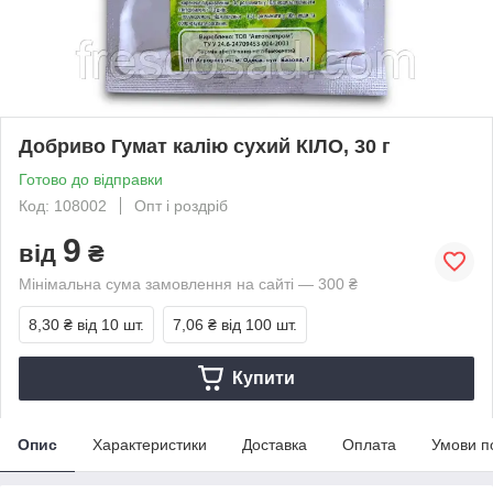
Добриво Гумат калію сухий КІЛО, 30 г
Готово до відправки
Код: 108002
Опт і роздріб
9
від
₴
Мінімальна сума замовлення на сайті — 300 ₴
8,30 ₴
від 10 шт.
7,06 ₴
від 100 шт.
Купити
Опис
Характеристики
Доставка
Оплата
Умови п