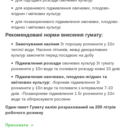
для підгодівлі розсади овочевих культур
для кореневого підживлення овочевих, плодово-
ягідних і квіткових культур
для позакореневого підживлення овочевих, плодово-
ягідних і квіткових культур
Рекомендовані норми внесення гумату:
Замочування насіння
3г порошку розчинити у 10л
теплої води. Насіння літників, живці декоративних
культур замочити перед посадкою на добу
Підживлення розсади
овочевих культур 3г гумату
розчинити у 10л води та поливати розсаду кожні 10 днів
Підживлення овочевих, плодово-ягідних та
квіткових культур:
-Корневе підживлення 3г
розчинити у 10л води та поливати з інтервалом 7-10
днів. -Позакорневе підживлення 1.5г розчинити у 10л
води та обприскувати рослини
Один пакет Гумату калію розрахований на 200 літрів
робочого розчину
Приховати