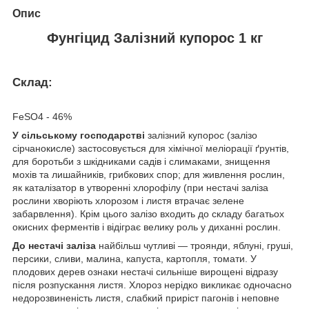
Опис
Фунгіцид Залізний купорос 1 кг
Склад:
FeSO4 - 46%
У сільському господарстві
залізний купорос (залізо
сірчанокисле) застосовується для хімічної меліорації ґрунтів,
для боротьби з шкідниками садів і слимаками, знищення
мохів та лишайників, грибкових спор; для живлення рослин,
як каталізатор в утворенні хлорофілу (при нестачі заліза
рослини хворіють хлорозом і листя втрачає зелене
забарвлення). Крім цього залізо входить до складу багатьох
окисних ферментів і відіграє велику роль у диханні рослин.
До нестачі заліза
найбільш чутливі — троянди, яблуні, груші,
персики, сливи, малина, капуста, картопля, томати. У
плодових дерев ознаки нестачі сильніше вирощені відразу
після розпускання листя. Хлороз нерідко викликає одночасно
недорозвиненість листя, слабкий приріст пагонів і неповне