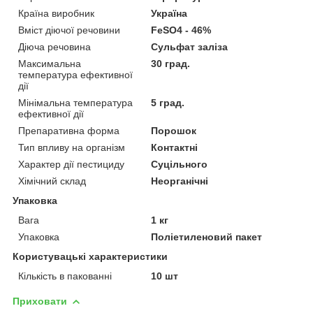
Країна виробник
Україна
Вміст діючої речовини
FeSO4 - 46%
Діюча речовина
Сульфат заліза
Максимальна
30 град.
температура ефективної
дії
Мінімальна температура
5 град.
ефективної дії
Препаративна форма
Порошок
Тип впливу на організм
Контактні
Характер дії пестициду
Суцільного
Хімічний склад
Неорганічні
Упаковка
Вага
1 кг
Упаковка
Поліетиленовий пакет
Користувацькі характеристики
Кількість в пакованні
10 шт
Приховати