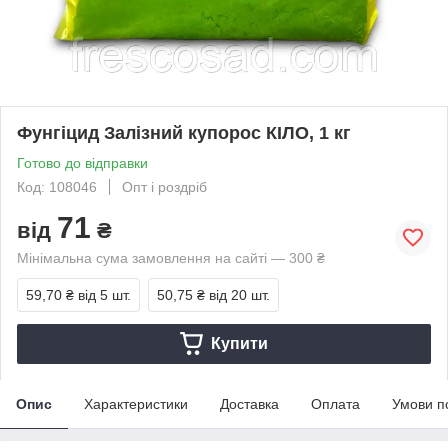
Фунгіцид Залізний купорос КІЛО, 1 кг
Готово до відправки
Код: 108046
Опт і роздріб
71
від
₴
Мінімальна сума замовлення на сайті — 300 ₴
59,70 ₴
від 5 шт.
50,75 ₴
від 20 шт.
Купити
Опис
Характеристики
Доставка
Оплата
Умови п