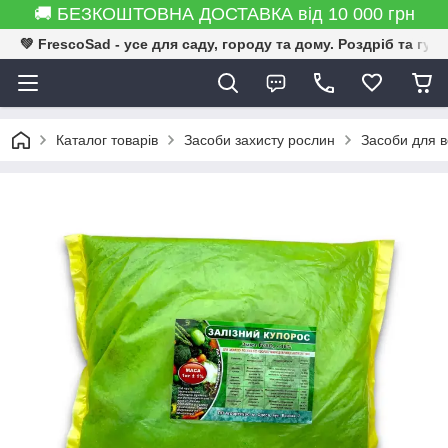
🚚 БЕЗКОШТОВНА ДОСТАВКА від 10 000 грн
💚 FrescoSad - усе для саду, городу та дому. Роздріб та гур
Каталог товарів
Засоби захисту рослин
Засоби для в