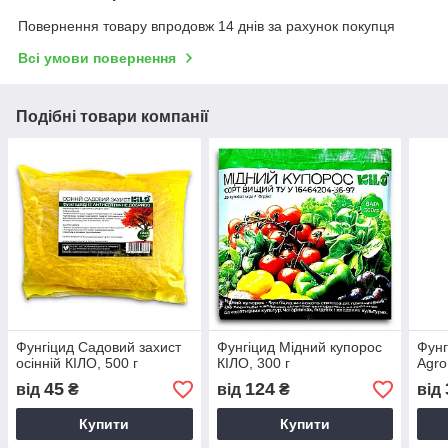
Повернення товару впродовж 14 днів за рахунок покупця
Всі умови повернення
Подібні товари компанії
Фунгіцид Садовий захист
Фунгіцид Мідний купорос
Фунг
осінній КІЛО, 500 г
КІЛО, 300 г
Agro
45
124
від
₴
від
₴
від
Купити
Купити