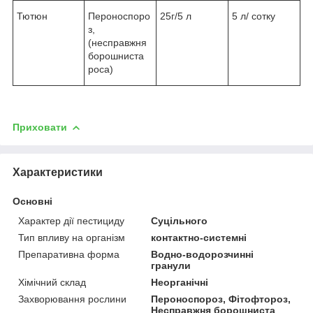
Тютюн
Пероноспоро
25г/5 л
5 л/ сотку
з,
(несправжня
борошниста
роса)
Приховати
Характеристики
Основні
Характер дії пестициду
Суцільного
Тип впливу на організм
контактно-системні
Препаративна форма
Водно-водорозчинні
гранули
Хімічний склад
Неорганічні
Захворювання рослини
Пероноспороз, Фітофтороз,
Несправжня борошниста