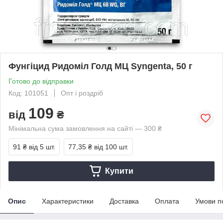
Фунгіцид Ридоміл Голд МЦ Syngenta, 50 г
Готово до відправки
Код: 101051
Опт і роздріб
109
від
₴
Мінімальна сума замовлення на сайті — 300 ₴
91 ₴
від 5 шт.
77,35 ₴
від 100 шт.
Купити
Опис
Характеристики
Доставка
Оплата
Умови п