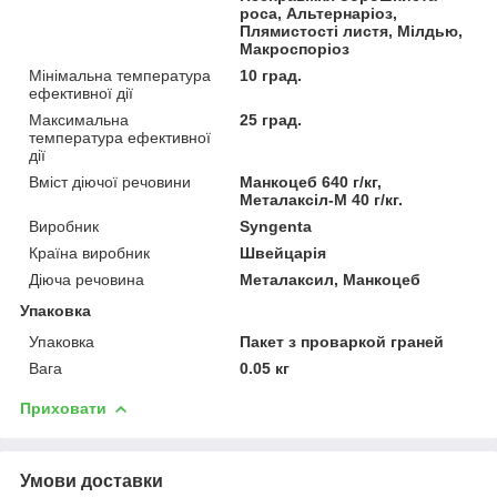
роса, Альтернаріоз,
Плямистості листя, Мілдью,
Макроспоріоз
Мінімальна температура
10 град.
ефективної дії
Максимальна
25 град.
температура ефективної
дії
Вміст діючої речовини
Манкоцеб 640 г/кг,
Металаксіл-М 40 г/кг.
Виробник
Syngenta
Країна виробник
Швейцарія
Діюча речовина
Металаксил, Манкоцеб
Упаковка
Упаковка
Пакет з проваркой граней
Вага
0.05 кг
Приховати
Умови доставки