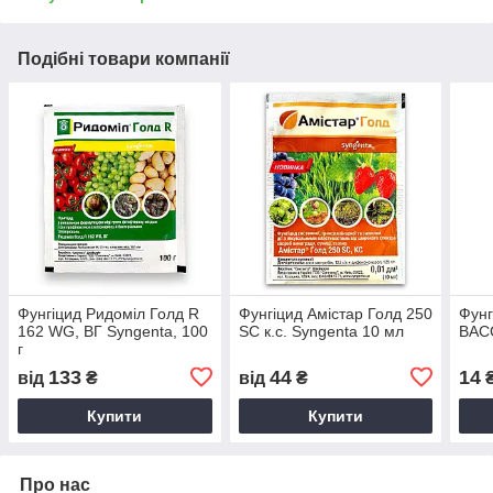
Подібні товари компанії
Фунгіцид Ридоміл Голд R
Фунгіцид Амістар Голд 250
Фунг
162 WG, ВГ Syngenta, 100
SC к.с. Syngenta 10 мл
ВАС
г
133
44
14
від
₴
від
₴
Купити
Купити
Про нас