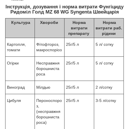
Інструкція, дозування і норма витрати Фунгіциду
Ридоміл Голд MZ 68 WG Syngenta Швейцарія
Культура
Хвороби
Норма
Норма
витрати
витрати раб.
препарату
рідини
Картопля,
Фітофтороз,
25г/5 л
5 л/ сотку
томати
макроспоріоз
Огірки
Несправжня
25г/5 л
5 л/ сотку
борошниста
роса
Виноград
Мілдью
25г/5 л
2 л/сотку
Цибуля
Пероноспоро
25г/5 л
3-5 л/сотку
з,
(несправжня
борошниста
роса)