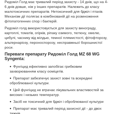
Ридоміл Голд має тривалий період захисту - 14 днів, що на 4-
6 днів довше, ніж у інших препаратів. Належить до класу
малотоксичних препаратів. Нетоксичний для бджіл і птахів.
Механізм дії полягає в комбінованій дії на розмноження
фітопатогенних спор і бактерій.
Ридоміл голд використовується для захисту винограду,
картоплі, томатів, огірків, ріпаку озимого, тютюну, хмелю,
цибулі, часнику від мілдью, темної плямистості, фітофторозу,
альтернаріозу, пероноспорозу, несправжньої борошнистої
роси.
Переваги препарату Ридоміл Голд MZ 68 WG
Syngenta:
Фунгіцид ефективно запобігає грибковим
захворюванням класу ооміцетів.
Препарат забезпечує захист зовні та всередині
оброблюваної культури.
Цей фунгіцид не втрачає лікувальних властивостей за
високих і низьких температур.
Засіб не токсичний для бджіл і оброблюваної культури
Препарат має тривалий період захисної дії - до двох
тижнів.