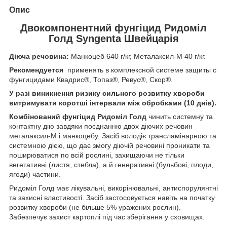
Опис
Двокомпонентний фунгіцид Ридоміл
Голд Syngenta Швейцарія
Діюча речовина:
Манкоцеб 640 г/кг, Металаксил-М 40 г/кг.
Рекомендуется
применять в комплексной системе защиты с
фунгицидами Квадрис®, Топаз®, Ревус®, Скор®.
У разі виникнення ризику сильного розвитку хвороби
витримувати коротші інтервали між обробками (10 днів).
Комбінований фунгіцид Ридоміл Голд
чинить системну та
контактну дію завдяки поєднанню двох діючих речовин
металаксил-М і манкоцебу. Засіб володіє трансламінарною та
системною дією, що дає змогу діючій речовині проникати та
поширюватися по всій рослині, захищаючи не тільки
вегетативні (листя, стебла), а й генеративні (бульбові, плоди,
ягоди) частини.
Ридоміл Голд має лікувальні, викорінювальні, антиспорулянтні
та захисні властивості. Засіб застосовується навіть на початку
розвитку хвороби (не більше 5% уражених рослин).
Забезпечує захист картоплі під час зберігання у сховищах.