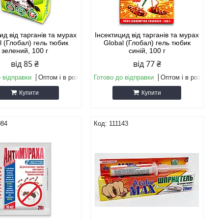
ид від тарганів та мурах
Інсектицид від тарганів та мурах
l (Глобал) гель тюбик
Global (Глобал) гель тюбик
зелений, 100 г
синій, 100 г
від 85 ₴
від 77 ₴
 відправки
Оптом і в роздріб
Готово до відправки
Оптом і в роздріб
Купити
Купити
084
111143