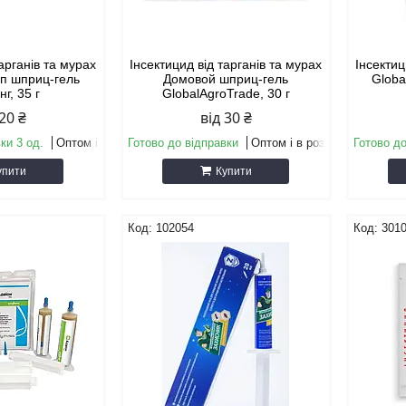
тарганів та мурах
Інсектицид від тарганів та мурах
Інсектиц
оп шприц-гель
Домовой шприц-гель
Globa
г, 35 г
GlobalAgroTrade, 30 г
 20 ₴
від 30 ₴
ки 3 од.
Оптом і в роздріб
Готово до відправки
Оптом і в роздріб
Готово до
упити
Купити
102054
301