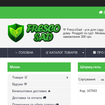
🚚
💚 FrescoSad - усе для саду,
дому. Роздріб та гурт. Мінім
замовлення 300 грн.
✨ ГОЛОВНА
🛒 КАТАЛОГ ТОВАРІВ
🏢 ПРО
Шприц-гель
Товари 🛒
Відгуки 💬
Безкоштовна доставка 🔥
107043
Доставка та оплата 🚚
Поверненя та обмін товару 🚛