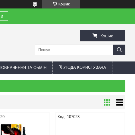
Кошик
ви
Кошик
🗓 УГОДА КОРИСТУВАЧА
 ПОВЕРНЕННЯ ТА ОБМІН
029
107023