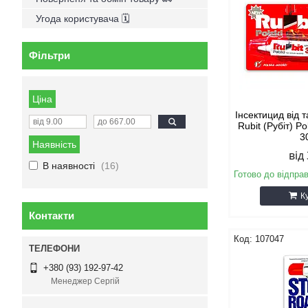
Угода користувача 🗓
Фільтри
Ціна
Інсектицид від 
Rubit (Рубіт) P
3
Наявність
від
В наявності
16
Готово до відпра
К
Контакти
107047
+380 (93) 192-97-42
Менеджер Сергій