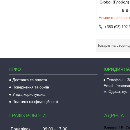
Globol (Глобол)
від
Немає в наявност
+380 (93) 192-
ІНФО
ЮРИДИЧНА
Доставка та оплата
Телефон: +38
Email: fresco
Повернення та обмін
м. Одеса, вул.
Угода користувача
Політика конфедеційності
ГРАФІК РОБОТИ
Базова 15, О
Понеділок
09:00
17:00