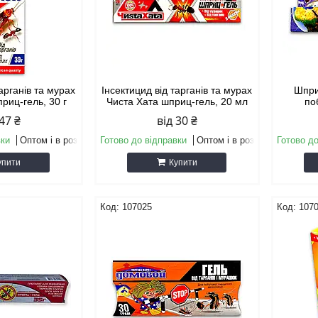
тарганів та мурах
Інсектицид від тарганів та мурах
Шприц
риц-гель, 30 г
Чиста Хата шприц-гель, 20 мл
по
 47 ₴
від 30 ₴
вки
Оптом і в роздріб
Готово до відправки
Оптом і в роздріб
Готово до
упити
Купити
107025
107