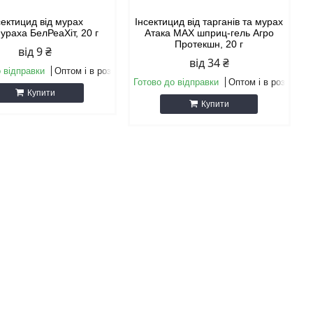
сектицид від мурах
Інсектицид від тарганів та мурах
ураха БелРеаХіт, 20 г
Атака MAX шприц-гель Агро
Протекшн, 20 г
від 9 ₴
від 34 ₴
 відправки
Оптом і в роздріб
Готово до відправки
Оптом і в роздріб
Купити
Купити