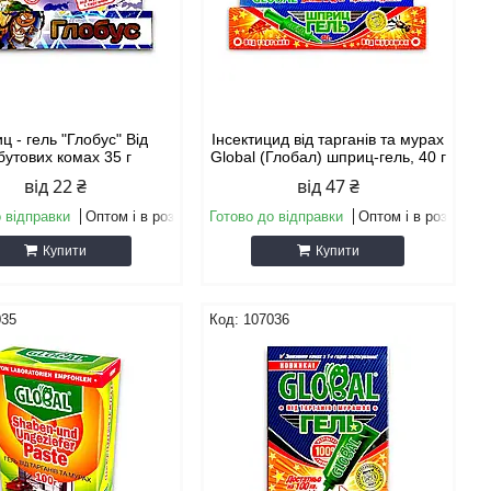
 - гель "Глобус" Від
Інсектицид від тарганів та мурах
бутових комах 35 г
Global (Глобал) шприц-гель, 40 г
від 22 ₴
від 47 ₴
 відправки
Оптом і в роздріб
Готово до відправки
Оптом і в роздріб
Купити
Купити
035
107036