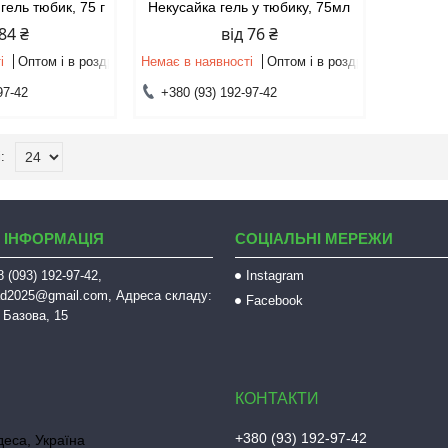
 гель тюбик, 75 г
Некусайка гель у тюбику, 75мл
 84 ₴
від 76 ₴
і
Оптом і в роздріб
Немає в наявності
Оптом і в роздріб
97-42
+380 (93) 192-97-42
 ІНФОРМАЦІЯ
СОЦІАЛЬНІ МЕРЕЖИ
 (093) 192-97-42,
Instagram
sad2025@gmail.com, Адреса складу:
Facebook
 Базова, 15
+380 (93) 192-97-42
деса, Україна