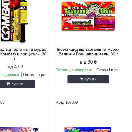
ид від тарганів та мурах
Інсектицид від тарганів та мурах
(Комбат) шприц-гель, 30
Великий Воїн шприц-гель, 30 г
г
від 30 ₴
від 47 ₴
Готово до відправки
Оптом і в роздріб
 відправки
Оптом і в роздріб
Купити
Купити
085
107039