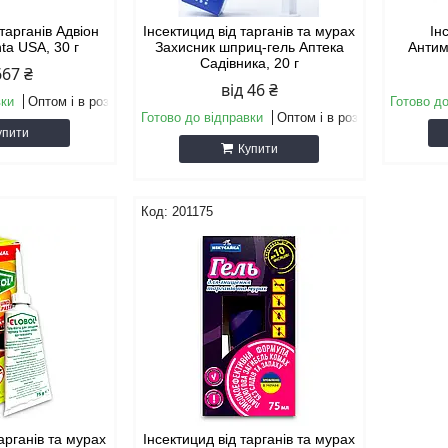
 тарганів Адвіон
Інсектицид від тарганів та мурах
Ін
ta USA, 30 г
Захисник шприц-гель Аптека
Антим
Садівника, 20 г
667 ₴
від 46 ₴
вки
Оптом і в роздріб
Готово до
Готово до відправки
Оптом і в роздріб
упити
Купити
201175
тарганів та мурах
Інсектицид від тарганів та мурах