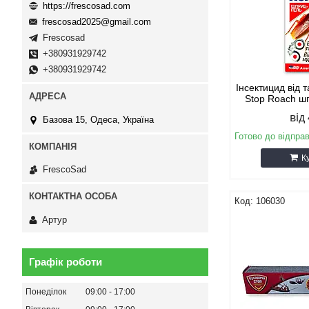
https://frescosad.com
frescosad2025@gmail.com
Frescosad
+380931929742
+380931929742
Інсектицид від 
Stop Roаch шп
від
Базова 15, Одеса, Україна
Готово до відпра
К
FrescoSad
106030
Артур
Графік роботи
Понеділок
09:00
17:00