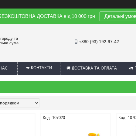
 БЕЗКОШТОВНА ДОСТАВКА від 10 000 грн
Детальні умо
 городу та
+380 (93) 192-97-42
альна сума
☎️ КОНТАКТИ
 НАС
🚚 ДОСТАВКА ТА ОПЛАТА
🚛
107020
107