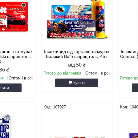
тарганів та мурах
Інсектицид від тарганів та мурах
Інсектиц
olski шприц-гель,
Великий Воїн шприц-гель, 45 г
Combat 
0 г
від 50 ₴
 36 ₴
Готово до відправки
Оптом і в роздріб
вки
Оптом і в роздріб
Готово до
Купити
упити
107027
104